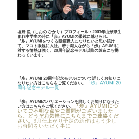
塩野 星（しおの ひかり）
プロフィール：2003年山形県生
まれ
中学生の時に『歩』AYUMIの眼鏡に魅せられ、
『歩』AYUMIをつくる眼鏡職人になりたいと
思い続け
て、マコト眼鏡に入社。
若手職人ながら『歩』AYUMIに
対する情熱は強く、20周年記念モデル以降の製造にも携
わっています。
『歩』AYUMI 20周年記念モデルについて詳しくお知りに
『歩』AYUMI 20
なりたい方はこちらをご覧ください。
周年記念モデル一覧
『歩』AYUMIのバリエーションを詳しくお知りになりた
『歩』AYUMIにつ
い方はこちらをご覧ください。
いてご不明な点やご質問がございました
ら、どうぞお気軽にこちらまでご連絡くだ
さい。
3月仕上がり予定の新作はもう少し
お時間をいただく事に