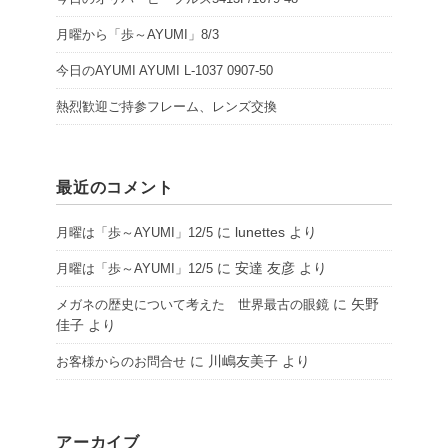
月曜から「歩～AYUMI」8/3
今日のAYUMI AYUMI L-1037 0907-50
熱烈歓迎ご持参フレーム、レンズ交換
最近のコメント
に
lunettes
より
月曜は「歩～AYUMI」12/5
に
安達 友彦
より
月曜は「歩～AYUMI」12/5
に
矢野
メガネの歴史について考えた 世界最古の眼鏡
佳子
より
に
川嶋友美子
より
お客様からのお問合せ
アーカイブ