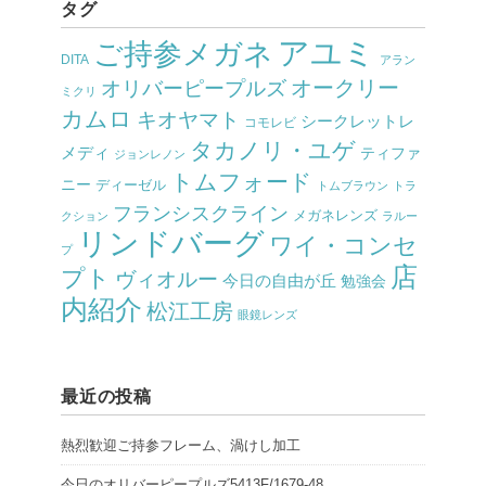
タグ
アユミ
ご持参メガネ
DITA
アラン
オークリー
オリバーピープルズ
ミクリ
カムロ
キオヤマト
シークレットレ
コモレビ
タカノリ・ユゲ
メディ
ティファ
ジョンレノン
トムフォード
ニー
ディーゼル
トムブラウン
トラ
フランシスクライン
メガネレンズ
クション
ラルー
リンドバーグ
ワイ・コンセ
プ
店
プト
ヴィオルー
今日の自由が丘
勉強会
内紹介
松江工房
眼鏡レンズ
最近の投稿
熱烈歓迎ご持参フレーム、渦けし加工
今日のオリバーピープルズ5413F/1679-48