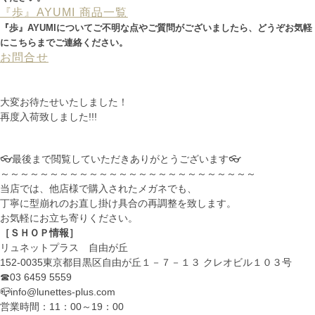
『歩』AYUMI 商品一覧
『歩』AYUMIについてご不明な点やご質問がございましたら、どうぞお気軽
にこちらまでご連絡ください。
お問合せ
.
大変お待たせいたしました！
再度入荷致しました!!!
👓最後まで閲覧していただきありがとうございます👓
～～～～～～～～～～～～～～～～～～～～～～～～～～
当店では、他店様で購入されたメガネでも、
丁寧に型崩れのお直し掛け具合の再調整を致します。
お気軽にお立ち寄りください。
［ＳＨＯＰ情報］
リュネットプラス 自由が丘
152-0035東京都目黒区自由が丘１－７－１３ クレオビル１０３号
☎03 6459 5559
📪info@lunettes-plus.com
営業時間：11：00～19：00