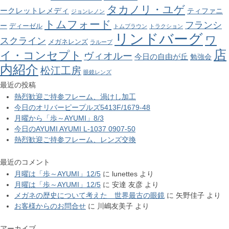
タカノリ・ユゲ
ークレットレメディ
ティファニ
ジョンレノン
トムフォード
フランシ
ー
ディーゼル
トムブラウン
トラクション
リンドバーグ
ワ
スクライン
メガネレンズ
ラループ
店
イ・コンセプト
ヴィオルー
今日の自由が丘
勉強会
内紹介
松江工房
眼鏡レンズ
最近の投稿
熱烈歓迎ご持参フレーム、渦けし加工
今日のオリバーピープルズ5413F/1679-48
月曜から「歩～AYUMI」8/3
今日のAYUMI AYUMI L-1037 0907-50
熱烈歓迎ご持参フレーム、レンズ交換
最近のコメント
月曜は「歩～AYUMI」12/5
に
lunettes
より
月曜は「歩～AYUMI」12/5
に
安達 友彦
より
メガネの歴史について考えた 世界最古の眼鏡
に
矢野佳子
より
お客様からのお問合せ
に
川嶋友美子
より
アーカイブ