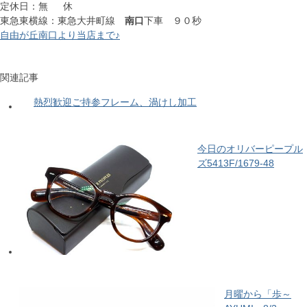
定休日：無 休
東急東横線：東急大井町線
南口
下車 ９０秒
自由が丘南口より当店まで♪
関連記事
熱烈歓迎ご持参フレーム、渦けし加工
今日のオリバーピープル
ズ5413F/1679-48
月曜から「歩～