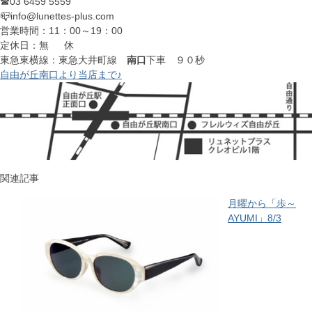
☎03 6459 5559
📪info@lunettes-plus.com
営業時間：11：00～19：00
定休日：無 休
東急東横線：東急大井町線
南口
下車 ９０秒
自由が丘南口より当店まで♪
関連記事
月曜から「歩～
AYUMI」8/3