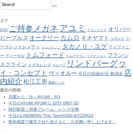
タグ
アユミ
ご持参メガネ
オリバー
DITA
アランミクリ
カムロ
オークリー
ピープルズ
キオヤマト
シ
コモレビ
タカノリ・ユゲ
ークレットレメディ
ティファニ
ジョンレノン
トムフォード
フランシ
ー
ディーゼル
トムブラウン
トラクション
リンドバーグ
ワ
スクライン
メガネレンズ
ラループ
店
イ・コンセプト
ヴィオルー
今日の自由が丘
勉強会
内紹介
松江工房
眼鏡レンズ
最近の投稿
月曜から「歩～AYUMI」8/3
今日のAYUMI AYUMI L-1037 0907-50
熱烈歓迎ご持参フレーム、レンズ交換
今日のLINDBERG Thin Tanm5350-47/23/K24
熊本地震で被災された皆さまに、お見舞い申し上げます。