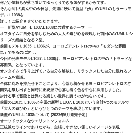
何だか気持ちが落ち着いてゆっくりできる気がするからです。
そんな5月の真ん中の今日は、先週に続いて新型『歩』AYUMI のもう一つモ
デルＬ1038を
詳しくご紹介させていただきます。
― 新型AYUMI -L 1037.L1038に共通するテーマ ―
オフタイムに自分を楽しむための大人の遊び心を表現した前回のAYUMI-Ｌシ
リ－ズの続編となる２型。
前回モデルＬ1035.Ｌ1036が、ヨーロピアンレトロの中の「モダンな雰囲
気」であるのに対し、
今回の発表モデルL1037.Ｌ1038は、ヨーロピアンレトロの中の「トラッドな
雰囲気」となっています。
オンタイムで作り上げている自分を解放し、リラックスした自分に浸れるフ
レ－ムを意識。
全体に丸みを持たせることにより、心落ち着かせるヨ－ロピアンレトロの雰
囲気を醸し出すと同時に正統派で心落ち着く色を中心に採用しました。
掛ける事で普段とは異なる楽しい世界に誘うのがねらいです。
前回のL1035.Ｌ1036と今回の新型Ｌ1037.Ｌ1038という合計4つのモデルで
「大人の遊び心」というひとつのテーマを表現しています。
新型AYUMI -L 1038について (2023年6月発売予定）
オーソドックスなウエリントンフォルム
正統派なラインでありながら、主張しすぎない優しいイメージを表現