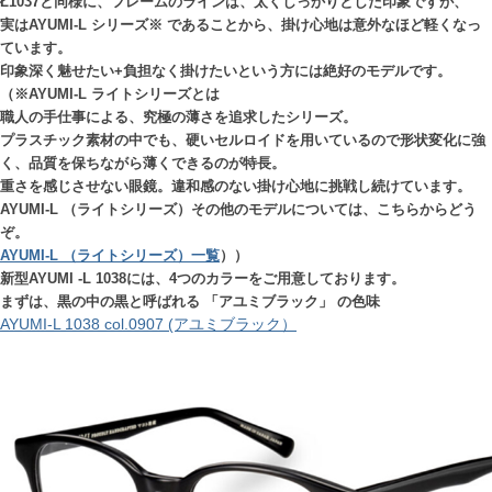
Ł1037と同様に、フレームのラインは、太くしっかりとした印象ですが、
実はAYUMI-L シリーズ※ であることから、掛け心地は意外なほど軽くなっ
ています。
印象深く魅せたい+負担なく掛けたいという方には絶好のモデルです。
（※AYUMI-L ライトシリーズとは
職人の手仕事による、究極の薄さを追求したシリーズ。
プラスチック素材の中でも、硬いセルロイドを用いているので形状変化に強
く、品質を保ちながら薄くできるのが特長。
重さを感じさせない眼鏡。違和感のない掛け心地に挑戦し続けています。
AYUMI-L （ライトシリーズ）その他のモデルについては、こちらからどう
ぞ。
AYUMI-L （ライトシリーズ）一覧
））
新型AYUMI -L 1038には、4つのカラーをご用意しております。
まずは、黒の中の黒と呼ばれる 「アユミブラック」 の色味
AYUMI-L 1038 col.0907 (アユミブラック）