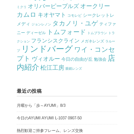
オークリー
オリバーピープルズ
ミクリ
カムロ
キオヤマト
シークレットレ
コモレビ
タカノリ・ユゲ
メディ
ティファ
ジョンレノン
トムフォード
ニー
ディーゼル
トムブラウン
トラ
フランシスクライン
メガネレンズ
クション
ラルー
リンドバーグ
ワイ・コンセ
プ
店
プト
ヴィオルー
今日の自由が丘
勉強会
内紹介
松江工房
眼鏡レンズ
最近の投稿
月曜から「歩～AYUMI」8/3
今日のAYUMI AYUMI L-1037 0907-50
熱烈歓迎ご持参フレーム、レンズ交換