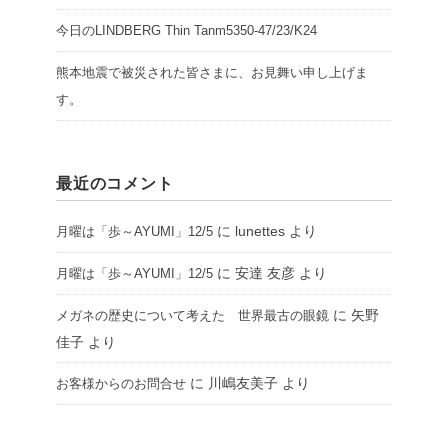
今日のLINDBERG Thin Tanm5350-47/23/K24
熊本地震で被災された皆さまに、お見舞い申し上げま
す。
最近のコメント
に
lunettes
より
月曜は「歩～AYUMI」12/5
に
安達 友彦
より
月曜は「歩～AYUMI」12/5
に
矢野
メガネの歴史について考えた 世界最古の眼鏡
佳子
より
に
川嶋友美子
より
お客様からのお問合せ