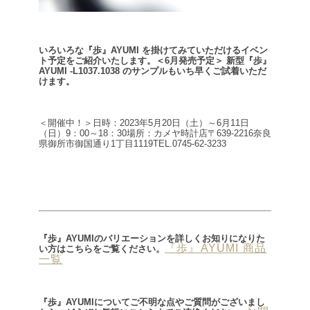
いろいろな『歩』AYUMI を掛けてみていただけるイベン
ト予定をご紹介いたします。
＜6月発売予定＞ 新型『歩』
AYUMI -L1037.1038 のサンプルもいち早くご試着いただ
けます。
＜開催中！＞
日時：2023年5月20日（土）～6月11日
（日）
9：00～18：30
場所：カメヤ時計店
〒639-2216
奈良
県御所市御国通り1丁目1119
TEL.0745-62-3233
『歩』AYUMIのバリエーションを詳しくお知りになりた
『歩』AYUMI 商品
い方はこちらをご覧ください。
一覧
『歩』AYUMIについてご不明な点やご質問がございまし