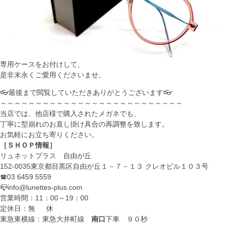
専用ケースをお付けして、
是非末永くご愛用くださいませ。
👓最後まで閲覧していただきありがとうございます👓
～～～～～～～～～～～～～～～～～～～～～～～～～～
当店では、他店様で購入されたメガネでも、
丁寧に型崩れのお直し掛け具合の再調整を致します。
お気軽にお立ち寄りください。
［ＳＨＯＰ情報］
リュネットプラス 自由が丘
152-0035東京都目黒区自由が丘１－７－１３ クレオビル１０３号
☎03 6459 5559
📪info@lunettes-plus.com
営業時間：11：00～19：00
定休日：無 休
東急東横線：東急大井町線
南口
下車 ９０秒