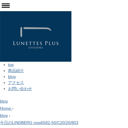
top
商品紹介
blog
アクセス
お問い合わせ
blog
Home
›
blog
›
今日のLINDBERG now6582-50/C20/20/803