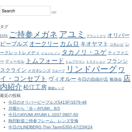
タグ
アユミ
ご持参メガネ
オリバー
DITA
アランミクリ
カムロ
オークリー
ピープルズ
キオヤマト
シ
コモレビ
タカノリ・ユゲ
ークレットレメディ
ティファニ
ジョンレノン
トムフォード
フランシ
ー
ディーゼル
トムブラウン
トラクション
リンドバーグ
ワ
スクライン
メガネレンズ
ラループ
店
イ・コンセプト
ヴィオルー
今日の自由が丘
勉強会
内紹介
松江工房
眼鏡レンズ
最近の投稿
今日のオリバーピープルズ5413F/1679-48
月曜から「歩～AYUMI」8/3
今日のAYUMI AYUMI L-1037 0907-50
熱烈歓迎ご持参フレーム、レンズ交換
今日のLINDBERG Thin Tanm5350-47/23/K24