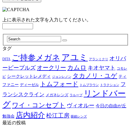
上に表示された文字を入力してください。
タグ
アユミ
ご持参メガネ
オリバ
DITA
アランミクリ
カムロ
オークリー
ーピープルズ
キオヤマト
コモレ
タカノリ・ユゲ
シークレットレメディ
ティ
ビ
ジョンレノン
トムフォード
フ
ファニー
ディーゼル
トラクション
トムブラウン
リンドバー
ランシスクライン
メガネレンズ
ラループ
グ
ワイ・コンセプト
ヴィオルー
今日の自由が丘
店内紹介
松江工房
勉強会
眼鏡レンズ
最近の投稿