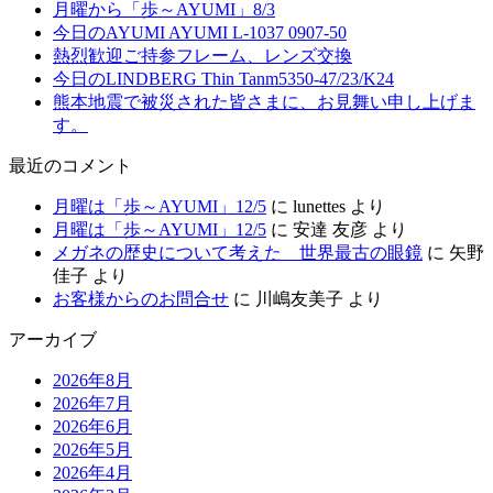
月曜から「歩～AYUMI」8/3
今日のAYUMI AYUMI L-1037 0907-50
熱烈歓迎ご持参フレーム、レンズ交換
今日のLINDBERG Thin Tanm5350-47/23/K24
熊本地震で被災された皆さまに、お見舞い申し上げま
す。
最近のコメント
月曜は「歩～AYUMI」12/5
に
lunettes
より
月曜は「歩～AYUMI」12/5
に
安達 友彦
より
メガネの歴史について考えた 世界最古の眼鏡
に
矢野
佳子
より
お客様からのお問合せ
に
川嶋友美子
より
アーカイブ
2026年8月
2026年7月
2026年6月
2026年5月
2026年4月