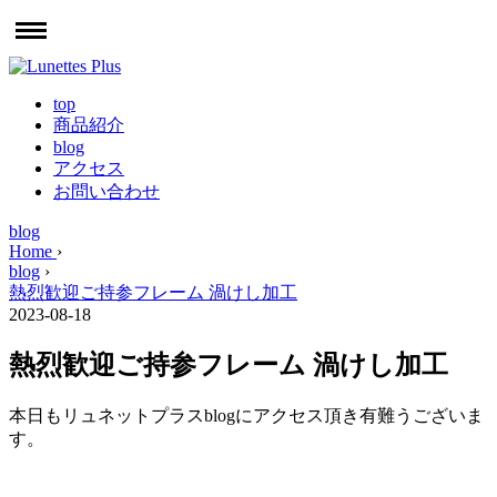
top
商品紹介
blog
アクセス
お問い合わせ
blog
Home
›
blog
›
熱烈歓迎ご持参フレーム 渦けし加工
2023-08-18
熱烈歓迎ご持参フレーム 渦けし加工
本日もリュネットプラスblogにアクセス頂き有難うございま
す。