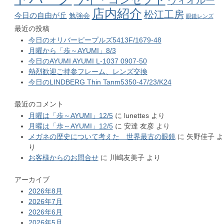
ヴィオルー
店内紹介
松江工房
今日の自由が丘
勉強会
眼鏡レンズ
最近の投稿
今日のオリバーピープルズ5413F/1679-48
月曜から「歩～AYUMI」8/3
今日のAYUMI AYUMI L-1037 0907-50
熱烈歓迎ご持参フレーム、レンズ交換
今日のLINDBERG Thin Tanm5350-47/23/K24
最近のコメント
月曜は「歩～AYUMI」12/5
に
lunettes
より
月曜は「歩～AYUMI」12/5
に
安達 友彦
より
メガネの歴史について考えた 世界最古の眼鏡
に
矢野佳子
よ
り
お客様からのお問合せ
に
川嶋友美子
より
アーカイブ
2026年8月
2026年7月
2026年6月
2026年5月