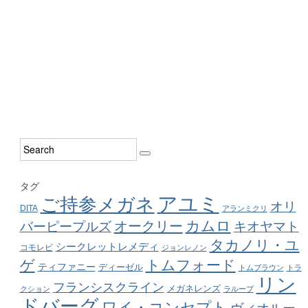
タグ
アユミ
ご持参メガネ
オリ
DITA
アランミクリ
カムロ
オークリー
バーピープルズ
キオヤマト
タカノリ・ユ
シークレットレメディ
コモレビ
ジョンレノン
ゲ
トムフォード
ティファニー
ディーゼル
トムブラウン
トラ
リン
フランシスクライン
メガネレンズ
クション
ラループ
ドバーグ
ワイ・コンセプト