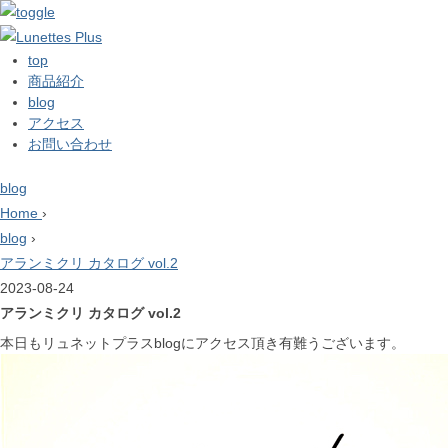
top
商品紹介
blog
アクセス
お問い合わせ
blog
Home
›
blog
›
アランミクリ カタログ vol.2
2023-08-24
アランミクリ カタログ vol.2
本日もリュネットプラスblogにアクセス頂き有難うございます。