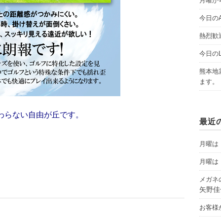
月曜から
今日のAY
熱烈歓
今日のLI
熊本地
ます。
わらない自由が丘です。
最近
月曜は「
月曜は「
メガネ
矢野佳
お客様