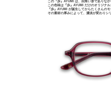
この『歩』AYUMI は、四角い形であり
この色味は『歩』AYUMI だけのオリジナ
『歩』AYUMI が誕生してからたくさんの
その素材の厚みによって、濃淡が変わりシ