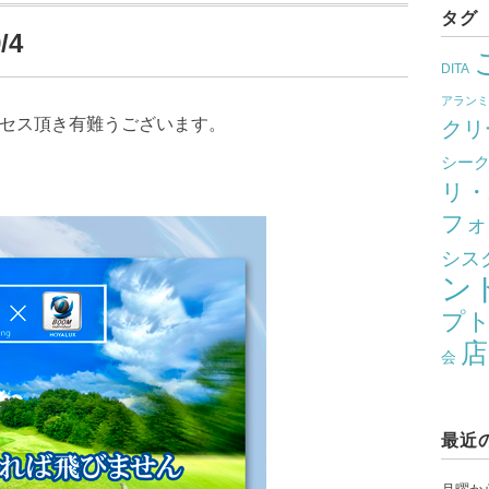
タグ
/4
DITA
アラン
クセス頂き有難うございます。
クリ
シー
リ・
フォ
シス
ン
プ
店
会
最近