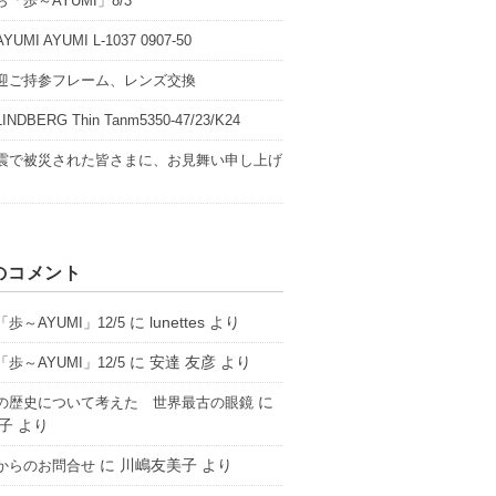
「歩～AYUMI」8/3
UMI AYUMI L-1037 0907-50
迎ご持参フレーム、レンズ交換
NDBERG Thin Tanm5350-47/23/K24
震で被災された皆さまに、お見舞い申し上げ
のコメント
に
lunettes
より
歩～AYUMI」12/5
に
安達 友彦
より
歩～AYUMI」12/5
に
の歴史について考えた 世界最古の眼鏡
子
より
に
川嶋友美子
より
からのお問合せ