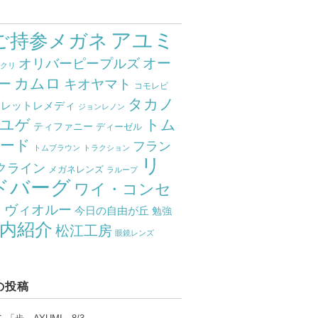
アユミ
ご持参メガネ
オー
オリバーピープルズ
ミクリ
カムロ
ー
キオヤマト
コモレビ
タカノ
クレットレメディ
ジョンレノン
ユゲ
トム
ティファニー
ディーゼル
ード
フラン
トムブラウン
トラクション
リ
クライン
メガネレンズ
ラループ
ドバーグ
ワイ・コンセ
ト
ヴィオルー
今日の自由が丘
勉強
内紹介
松江工房
眼鏡レンズ
の投稿