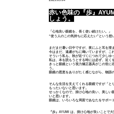
赤い色味の『歩』AYU
しょう。
「心地良い眼鏡を、長く使い続けたい。」
“使う人のこの気持ちに応えたい”という想
まだまだ暑い日中ですが、夜にふと耳を澄
今はまだ、遠慮がちに鳴いていますが、こ
そういう私も、秋が近づくにつれて少しゆ
私は、本を読もうとする時には必ず、近く
きっと眼鏡という視力矯正器具がこの世に
う。
眼鏡の恩恵をありがたく感じながら、物語
そんな生活を支えてくれる眼鏡ですが「と
もったいないと思います。
せっかくなので、掛け心地の良い、美しい
いと思います。
眼鏡は、いろいろな局面であなたをサポー
『歩』AYUMI は、掛け心地が良いこと