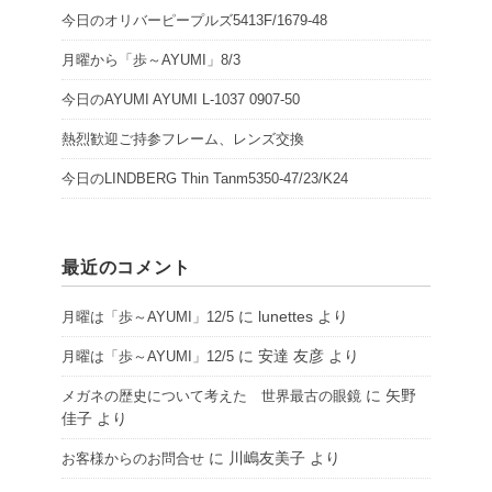
今日のオリバーピープルズ5413F/1679-48
月曜から「歩～AYUMI」8/3
今日のAYUMI AYUMI L-1037 0907-50
熱烈歓迎ご持参フレーム、レンズ交換
今日のLINDBERG Thin Tanm5350-47/23/K24
最近のコメント
に
lunettes
より
月曜は「歩～AYUMI」12/5
に
安達 友彦
より
月曜は「歩～AYUMI」12/5
に
矢野
メガネの歴史について考えた 世界最古の眼鏡
佳子
より
に
川嶋友美子
より
お客様からのお問合せ