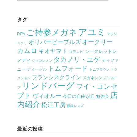
タグ
アユミ
ご持参メガネ
DITA
アラン
オークリー
オリバーピープルズ
ミクリ
カムロ
キオヤマト
シークレットレ
コモレビ
タカノリ・ユゲ
メディ
ティファ
ジョンレノン
トムフォード
ニー
ディーゼル
トムブラウン
トラ
フランシスクライン
メガネレンズ
クション
ラルー
リンドバーグ
ワイ・コンセ
プ
店
プト
ヴィオルー
今日の自由が丘
勉強会
内紹介
松江工房
眼鏡レンズ
最近の投稿