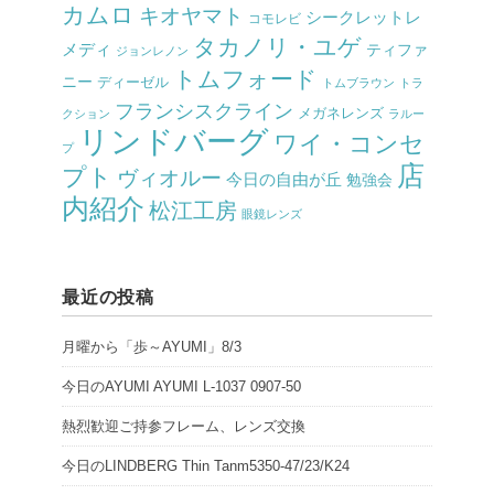
カムロ
キオヤマト
シークレットレ
コモレビ
タカノリ・ユゲ
メディ
ティファ
ジョンレノン
トムフォード
ニー
ディーゼル
トムブラウン
トラ
フランシスクライン
メガネレンズ
クション
ラルー
リンドバーグ
ワイ・コンセ
プ
店
プト
ヴィオルー
今日の自由が丘
勉強会
内紹介
松江工房
眼鏡レンズ
最近の投稿
月曜から「歩～AYUMI」8/3
今日のAYUMI AYUMI L-1037 0907-50
熱烈歓迎ご持参フレーム、レンズ交換
今日のLINDBERG Thin Tanm5350-47/23/K24