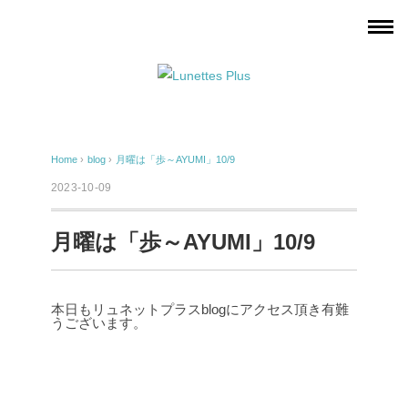
Home
›
blog
›
月曜は「歩～AYUMI」10/9
2023-10-09
月曜は「歩～AYUMI」10/9
本日もリュネットプラスblogにアクセス頂き有難
うございます。