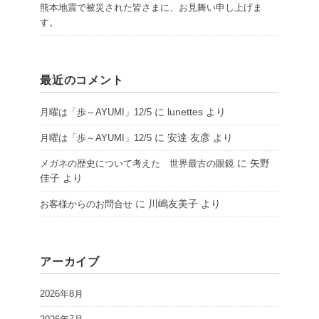
熊本地震で被災された皆さまに、お見舞い申し上げま
す。
最近のコメント
に
lunettes
より
月曜は「歩～AYUMI」12/5
に
安達 友彦
より
月曜は「歩～AYUMI」12/5
に
矢野
メガネの歴史について考えた 世界最古の眼鏡
佳子
より
に
川嶋友美子
より
お客様からのお問合せ
アーカイブ
2026年8月