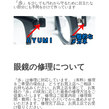
『歩』
を少しでも汚れから守るために目立たな
い部分にも手間をかけて作っています
眼鏡の修理について
『歩』は修理に対応しています。（有料）
修理
をご希望の場合は、どうぞお買上店へご相談・
お持ち込みください。
お買上店を通じて、お客
様の『歩』の状況に応じた最善の修理方法をご
提案いたします。
修理はご提案内容（修理期
間・費用）をご了解いただいてから進めさせて
いただきます。
修理完了品は、お買上店でお受
け取りください。