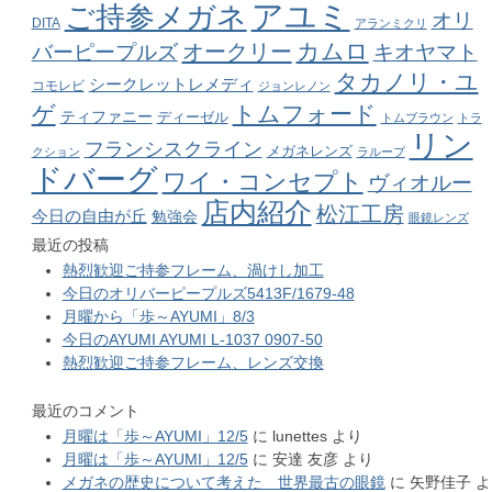
アユミ
ご持参メガネ
オリ
DITA
アランミクリ
カムロ
オークリー
バーピープルズ
キオヤマト
タカノリ・ユ
シークレットレメディ
コモレビ
ジョンレノン
ゲ
トムフォード
ティファニー
ディーゼル
トムブラウン
トラ
リン
フランシスクライン
メガネレンズ
クション
ラループ
ドバーグ
ワイ・コンセプト
ヴィオルー
店内紹介
松江工房
今日の自由が丘
勉強会
眼鏡レンズ
最近の投稿
熱烈歓迎ご持参フレーム、渦けし加工
今日のオリバーピープルズ5413F/1679-48
月曜から「歩～AYUMI」8/3
今日のAYUMI AYUMI L-1037 0907-50
熱烈歓迎ご持参フレーム、レンズ交換
最近のコメント
月曜は「歩～AYUMI」12/5
に
lunettes
より
月曜は「歩～AYUMI」12/5
に
安達 友彦
より
メガネの歴史について考えた 世界最古の眼鏡
に
矢野佳子
よ