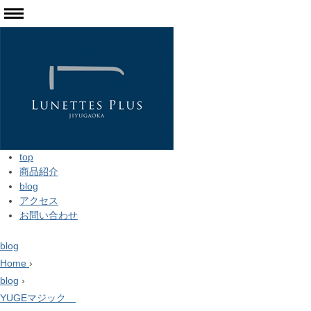
top
商品紹介
blog
アクセス
お問い合わせ
blog
Home
›
blog
›
YUGEマジック