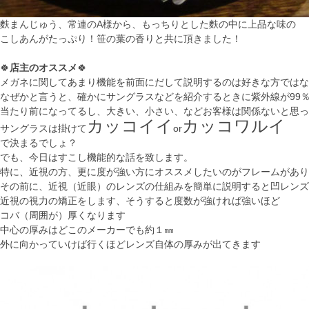
麩まんじゅう、常連のA様から、もっちりとした麩の中に上品な味の
こしあんがたっぷり！笹の葉の香りと共に頂きました！
🍀
店主のオススメ
🍀
メガネに関してあまり機能を前面にだして説明するのは好きな方ではな
なぜかと言うと、確かにサングラスなどを紹介するときに紫外線が99
当たり前になってるし、大きい、小さい、などお客様は関係ないと思っ
カッコイイ
カッコワルイ
サングラスは掛けて
or
で決まるでしょ？
でも、今日はすこし機能的な話を致します。
特に、近視の方、更に度が強い方にオススメしたいのがフレームがあり
その前に、近視（近眼）のレンズの仕組みを簡単に説明すると凹レンズ
近視の視力の矯正をします、そうすると度数が強ければ強いほど
コバ（周囲が）厚くなります
中心の厚みはどこのメーカーでも約１㎜
外に向かっていけば行くほどレンズ自体の厚みが出てきます