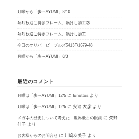
月曜から「歩～AYUMI」8/10
熱烈歓迎ご持参フレーム、渦けし加工②
熱烈歓迎ご持参フレーム、渦けし加工
今日のオリバーピープルズ5413F/1679-48
月曜から「歩～AYUMI」8/3
最近のコメント
に
lunettes
より
月曜は「歩～AYUMI」12/5
に
安達 友彦
より
月曜は「歩～AYUMI」12/5
に
矢野
メガネの歴史について考えた 世界最古の眼鏡
佳子
より
に
川嶋友美子
より
お客様からのお問合せ