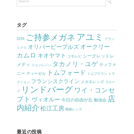
タグ
アユミ
ご持参メガネ
DITA
アラン
オークリー
オリバーピープルズ
ミクリ
カムロ
キオヤマト
シークレットレ
コモレビ
タカノリ・ユゲ
メディ
ティファ
ジョンレノン
トムフォード
ニー
ディーゼル
トムブラウン
トラ
フランシスクライン
メガネレンズ
クション
ラルー
リンドバーグ
ワイ・コンセ
プ
店
プト
ヴィオルー
今日の自由が丘
勉強会
内紹介
松江工房
眼鏡レンズ
最近の投稿