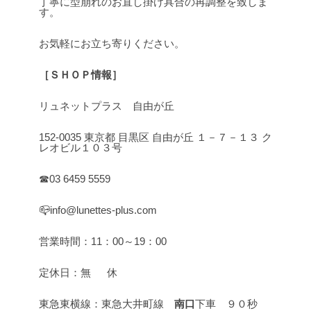
丁寧に型崩れのお直し掛け具合の再調整を致しま
す。
お気軽にお立ち寄りください。
［ＳＨＯＰ情報］
リュネットプラス 自由が丘
152-0035 東京都 目黒区 自由が丘 １－７－１３ ク
レオビル１０３号
☎03 6459 5559
📪info@lunettes-plus.com
営業時間：11：00～19：00
定休日：無 休
東急東横線：東急大井町線
南口
下車 ９０秒