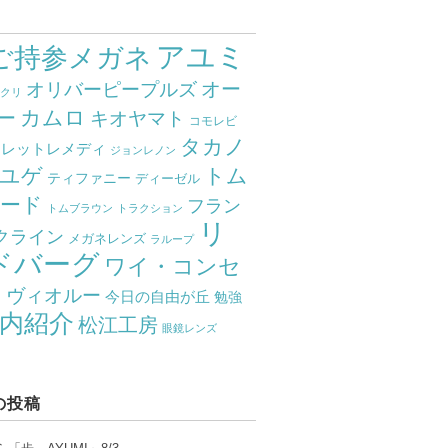
アユミ
ご持参メガネ
オー
オリバーピープルズ
ミクリ
カムロ
ー
キオヤマト
コモレビ
タカノ
クレットレメディ
ジョンレノン
ユゲ
トム
ティファニー
ディーゼル
ード
フラン
トムブラウン
トラクション
リ
クライン
メガネレンズ
ラループ
ドバーグ
ワイ・コンセ
ト
ヴィオルー
今日の自由が丘
勉強
内紹介
松江工房
眼鏡レンズ
の投稿