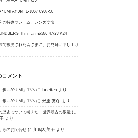
「歩～AYUMI」8/3
UMI AYUMI L-1037 0907-50
迎ご持参フレーム、レンズ交換
NDBERG Thin Tanm5350-47/23/K24
震で被災された皆さまに、お見舞い申し上げ
のコメント
に
lunettes
より
歩～AYUMI」12/5
に
安達 友彦
より
歩～AYUMI」12/5
に
の歴史について考えた 世界最古の眼鏡
子
より
に
川嶋友美子
より
からのお問合せ