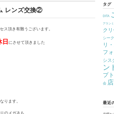
タグ
ム レンズ交換②
DITA
アラン
クセス頂き有難うございます。
クリ
シー
休日
にさせて頂きました
リ・
フォ
シス
ン
。
プ
店
会
なります。
最近
りのメガネも