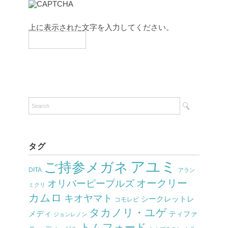
上に表示された文字を入力してください。
タグ
アユミ
ご持参メガネ
DITA
アラン
オークリー
オリバーピープルズ
ミクリ
カムロ
キオヤマト
シークレットレ
コモレビ
タカノリ・ユゲ
メディ
ティファ
ジョンレノン
トムフォード