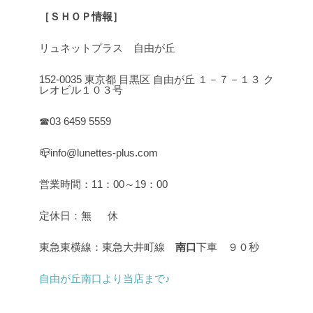
［ＳＨＯＰ情報］
リュネットプラス 自由が丘
152-0035 東京都 目黒区 自由が丘 １－７－１３ ク
レオビル１０３号
☎03 6459 5559
📪info@lunettes-plus.com
営業時間：11：00～19：00
定休日：無 休
東急東横線：東急大井町線
南口
下車 ９０秒
自由が丘南口より当店まで♪