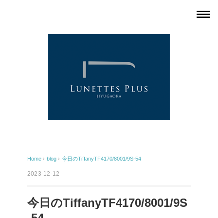
Home
›
blog
›
今日のTiffanyTF4170/8001/9S-54
2023-12-12
今日のTiffanyTF4170/8001/9S
-54