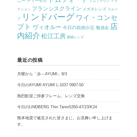
ニー
ディーゼル
トムブラウン
トラ
フランシスクライン
メガネレンズ
クション
ラルー
リンドバーグ
ワイ・コンセ
プ
店
プト
ヴィオルー
今日の自由が丘
勉強会
内紹介
松江工房
眼鏡レンズ
最近の投稿
月曜から「歩～AYUMI」8/3
今日のAYUMI AYUMI L-1037 0907-50
熱烈歓迎ご持参フレーム、レンズ交換
今日のLINDBERG Thin Tanm5350-47/23/K24
熊本地震で被災された皆さまに、お見舞い申し上げま
す。