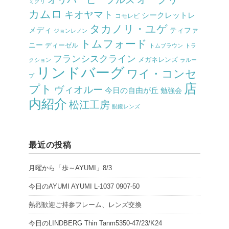
ミクリ
カムロ
キオヤマト
シークレットレ
コモレビ
タカノリ・ユゲ
メディ
ティファ
ジョンレノン
トムフォード
ニー
ディーゼル
トムブラウン
トラ
フランシスクライン
メガネレンズ
クション
ラルー
リンドバーグ
ワイ・コンセ
プ
店
プト
ヴィオルー
今日の自由が丘
勉強会
内紹介
松江工房
眼鏡レンズ
最近の投稿
月曜から「歩～AYUMI」8/3
今日のAYUMI AYUMI L-1037 0907-50
熱烈歓迎ご持参フレーム、レンズ交換
今日のLINDBERG Thin Tanm5350-47/23/K24