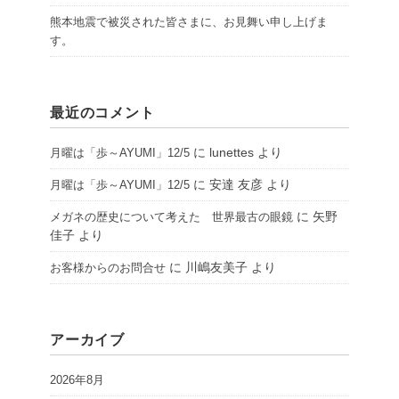
熊本地震で被災された皆さまに、お見舞い申し上げま
す。
最近のコメント
に
lunettes
より
月曜は「歩～AYUMI」12/5
に
安達 友彦
より
月曜は「歩～AYUMI」12/5
に
矢野
メガネの歴史について考えた 世界最古の眼鏡
佳子
より
に
川嶋友美子
より
お客様からのお問合せ
アーカイブ
2026年8月