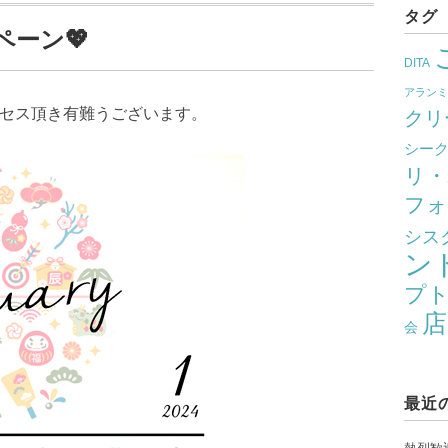
タグ
ペーン💖
DITA
アラン
クセス頂き有難うございます。
クリ
シー
リ・
フォ
シス
ン
プ
店
会
最近