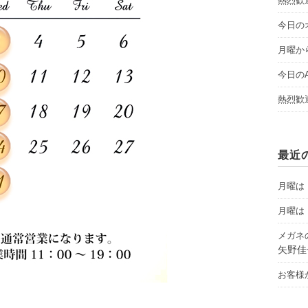
熱烈歓
今日のオ
月曜から
今日のAY
熱烈歓
最近
月曜は「
月曜は「
メガネ
矢野佳
お客様