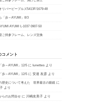
迎ご持参フレーム、渦けし加工
リバーピープルズ5413F/1679-48
「歩～AYUMI」8/3
UMI AYUMI L-1037 0907-50
迎ご持参フレーム、レンズ交換
のコメント
に
lunettes
より
歩～AYUMI」12/5
に
安達 友彦
より
歩～AYUMI」12/5
に
の歴史について考えた 世界最古の眼鏡
子
より
に
川嶋友美子
より
からのお問合せ