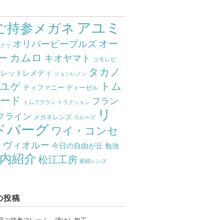
アユミ
ご持参メガネ
オー
オリバーピープルズ
ミクリ
カムロ
ー
キオヤマト
コモレビ
タカノ
クレットレメディ
ジョンレノン
ユゲ
トム
ティファニー
ディーゼル
ード
フラン
トムブラウン
トラクション
リ
クライン
メガネレンズ
ラループ
ドバーグ
ワイ・コンセ
ト
ヴィオルー
今日の自由が丘
勉強
内紹介
松江工房
眼鏡レンズ
の投稿