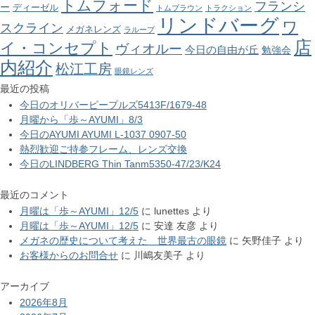
トムフォード
フランシ
ー
ディーゼル
トムブラウン
トラクション
リンドバーグ
ワ
スクライン
メガネレンズ
ラループ
店
イ・コンセプト
ヴィオルー
今日の自由が丘
勉強会
内紹介
松江工房
眼鏡レンズ
最近の投稿
今日のオリバーピープルズ5413F/1679-48
月曜から「歩～AYUMI」8/3
今日のAYUMI AYUMI L-1037 0907-50
熱烈歓迎ご持参フレーム、レンズ交換
今日のLINDBERG Thin Tanm5350-47/23/K24
最近のコメント
月曜は「歩～AYUMI」12/5
に
lunettes
より
月曜は「歩～AYUMI」12/5
に
安達 友彦
より
メガネの歴史について考えた 世界最古の眼鏡
に
矢野佳子
より
お客様からのお問合せ
に
川嶋友美子
より
アーカイブ
2026年8月