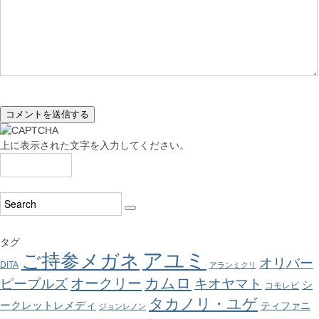
上に表示された文字を入力してください。
タグ
アユミ
ご持参メガネ
オリバー
DITA
アランミクリ
カムロ
オークリー
ピープルズ
キオヤマト
シ
コモレビ
タカノリ・ユゲ
ークレットレメディ
ティファニ
ジョンレノン