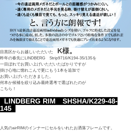
K様。
目黒区からお越しいただいた
昨年の春先にLINDBERG Strip9716/K194-35/135を
一目ぼれでお買い上げいただいたばかりですが
掛け心地に惚れこんで更にもう1本を追加で
お買い上げいただきました。
何本か候補を絞り込み最終選考で選ばれたのが
こちら！
LINDBERG RIM SHSHA/K229-48-
145
人気のairRIMのインナーにセルをいれたお洒落フレームです。