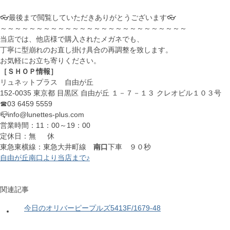
👓最後まで閲覧していただきありがとうございます👓
～～～～～～～～～～～～～～～～～～～～～～～～～～
当店では、他店様で購入されたメガネでも、
丁寧に型崩れのお直し掛け具合の再調整を致します。
お気軽にお立ち寄りください。
［ＳＨＯＰ情報］
リュネットプラス 自由が丘
152-0035 東京都 目黒区 自由が丘 １－７－１３ クレオビル１０３号
☎03 6459 5559
📪info@lunettes-plus.com
営業時間：11：00～19：00
定休日：無 休
東急東横線：東急大井町線
南口
下車 ９０秒
自由が丘南口より当店まで♪
関連記事
今日のオリバーピープルズ5413F/1679-48