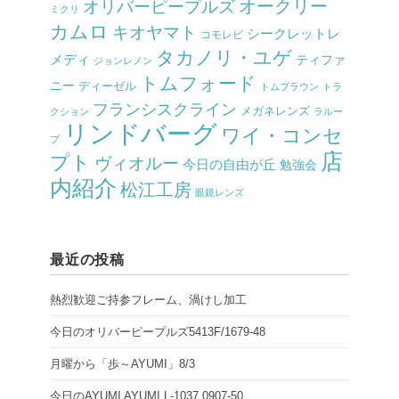
オークリー
オリバーピープルズ
ミクリ
カムロ
キオヤマト
シークレットレ
コモレビ
タカノリ・ユゲ
メディ
ティファ
ジョンレノン
トムフォード
ニー
ディーゼル
トムブラウン
トラ
フランシスクライン
メガネレンズ
クション
ラルー
リンドバーグ
ワイ・コンセ
プ
店
プト
ヴィオルー
今日の自由が丘
勉強会
内紹介
松江工房
眼鏡レンズ
最近の投稿
熱烈歓迎ご持参フレーム、渦けし加工
今日のオリバーピープルズ5413F/1679-48
月曜から「歩～AYUMI」8/3
今日のAYUMI AYUMI L-1037 0907-50