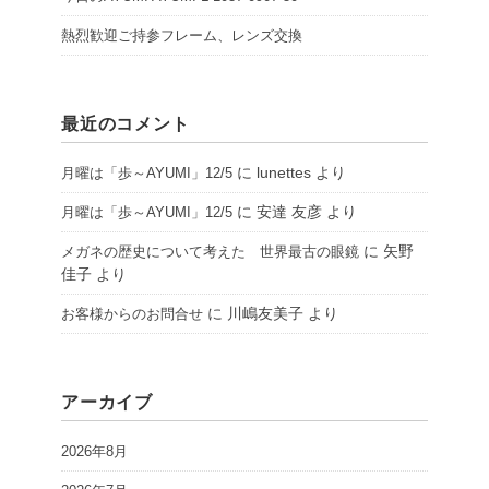
熱烈歓迎ご持参フレーム、レンズ交換
最近のコメント
に
lunettes
より
月曜は「歩～AYUMI」12/5
に
安達 友彦
より
月曜は「歩～AYUMI」12/5
に
矢野
メガネの歴史について考えた 世界最古の眼鏡
佳子
より
に
川嶋友美子
より
お客様からのお問合せ
アーカイブ
2026年8月