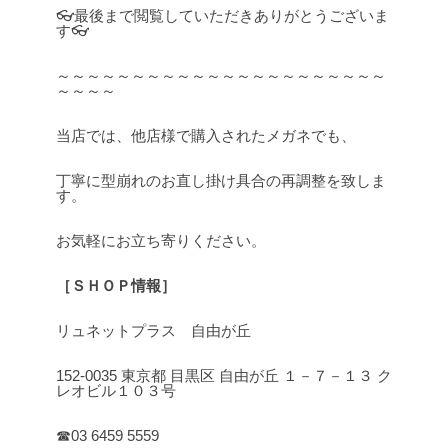
👓最後まで閲覧していただきありがとうございま
す👓
～～～～～～～～～～～～～～～～～～～～～～
～～～～
当店では、他店様で購入されたメガネでも、
丁寧に型崩れのお直し掛け具合の再調整を致しま
す。
お気軽にお立ち寄りください。
［ＳＨＯＰ情報］
リュネットプラス 自由が丘
152-0035 東京都 目黒区 自由が丘 １－７－１３ ク
レオビル１０３号
☎03 6459 5559