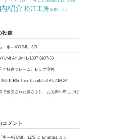
勉強
内紹介
松江工房
眼鏡レンズ
の投稿
「歩～AYUMI」8/3
UMI AYUMI L-1037 0907-50
迎ご持参フレーム、レンズ交換
NDBERG Thin Tanm5350-47/23/K24
震で被災された皆さまに、お見舞い申し上げ
のコメント
に
lunettes
より
歩～AYUMI」12/5