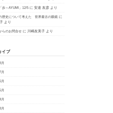
に
安達 友彦
より
歩～AYUMI」12/5
に
の歴史について考えた 世界最古の眼鏡
子
より
に
川嶋友美子
より
からのお問合せ
カイブ
8月
7月
6月
5月
4月
3月