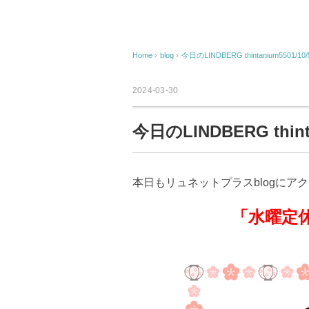
Home
›
blog
›
今日のLINDBERG thintanium5501/10/
2024-03-30
今日のLINDBERG thinta
本日もリュネットプラスblogにア
「水曜定休