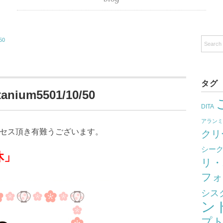
50
タグ
nium5501/10/50
DITA
アラン
クセス頂き有難うございます。
クリ
シー
」
リ・
フォ
シス
ン
プ