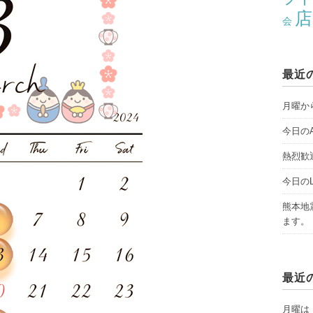
店
会
最近
月曜から
今日のAY
熱烈歓
今日のLI
熊本地
ます。
最近
月曜は「