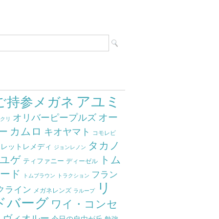
アユミ
ご持参メガネ
オー
オリバーピープルズ
ミクリ
カムロ
ー
キオヤマト
コモレビ
タカノ
クレットレメディ
ジョンレノン
ユゲ
トム
ティファニー
ディーゼル
ード
フラン
トムブラウン
トラクション
リ
クライン
メガネレンズ
ラループ
ドバーグ
ワイ・コンセ
ト
ヴィオルー
今日の自由が丘