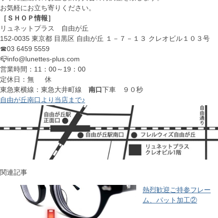
お気軽にお立ち寄りください。
［ＳＨＯＰ情報］
リュネットプラス 自由が丘
152-0035 東京都 目黒区 自由が丘 １－７－１３ クレオビル１０３号
☎03 6459 5559
📪info@lunettes-plus.com
営業時間：11：00～19：00
定休日：無 休
東急東横線：東急大井町線
南口
下車 ９０秒
自由が丘南口より当店まで♪
関連記事
熱烈歓迎ご持参フレー
ム、パット加工②