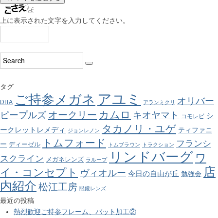
上に表示された文字を入力してください。
タグ
アユミ
ご持参メガネ
オリバー
DITA
アランミクリ
カムロ
オークリー
ピープルズ
キオヤマト
シ
コモレビ
タカノリ・ユゲ
ークレットレメディ
ティファニ
ジョンレノン
トムフォード
フランシ
ー
ディーゼル
トムブラウン
トラクション
リンドバーグ
ワ
スクライン
メガネレンズ
ラループ
店
イ・コンセプト
ヴィオルー
今日の自由が丘
勉強会
内紹介
松江工房
眼鏡レンズ
最近の投稿
熱烈歓迎ご持参フレーム、パット加工②