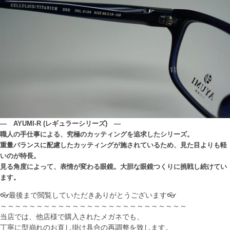
― AYUMI-R (レギュラーシリーズ) ―
職人の手仕事による、究極のカッティングを追求したシリーズ。
重量バランスに配慮したカッティングが施されているため、見た目よりも軽
いのが特長。
見る角度によって、表情が変わる眼鏡。大胆な眼鏡つくりに挑戦し続けてい
ます。
👓最後まで閲覧していただきありがとうございます👓
～～～～～～～～～～～～～～～～～～～～～～～～～～
当店では、他店様で購入されたメガネでも、
丁寧に型崩れのお直し掛け具合の再調整を致します。