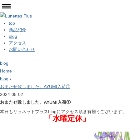
top
商品紹介
blog
アクセス
お問い合わせ
blog
Home
›
blog
›
おまたせ致しました。AYUMI入荷①
2024-05-02
おまたせ致しました。AYUMI入荷①
本日もリュネットプラスblogにアクセス頂き有難うございます。
「水曜定休」