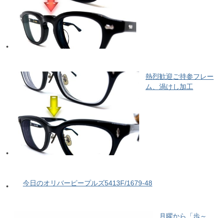
熱烈歓迎ご持参フレー
ム、渦けし加工
今日のオリバーピープルズ5413F/1679-48
月曜から「歩～