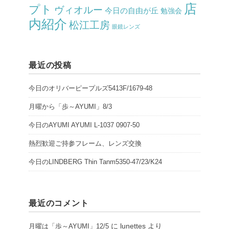
店
プト
ヴィオルー
今日の自由が丘
勉強会
内紹介
松江工房
眼鏡レンズ
最近の投稿
今日のオリバーピープルズ5413F/1679-48
月曜から「歩～AYUMI」8/3
今日のAYUMI AYUMI L-1037 0907-50
熱烈歓迎ご持参フレーム、レンズ交換
今日のLINDBERG Thin Tanm5350-47/23/K24
最近のコメント
に
lunettes
より
月曜は「歩～AYUMI」12/5