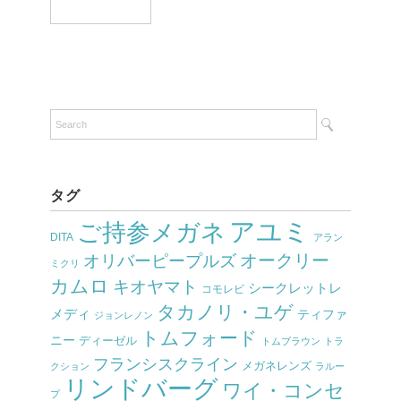
タグ
アユミ
ご持参メガネ
DITA
アラン
オークリー
オリバーピープルズ
ミクリ
カムロ
キオヤマト
シークレットレ
コモレビ
タカノリ・ユゲ
メディ
ティファ
ジョンレノン
トムフォード
ニー
ディーゼル
トムブラウン
トラ
フランシスクライン
メガネレンズ
クション
ラルー
リンドバーグ
ワイ・コンセ
プ