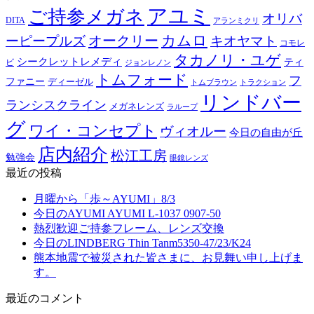
アユミ
ご持参メガネ
オリバ
DITA
アランミクリ
カムロ
オークリー
ーピープルズ
キオヤマト
コモレ
タカノリ・ユゲ
シークレットレメディ
ティ
ビ
ジョンレノン
トムフォード
フ
ファニー
ディーゼル
トラクション
トムブラウン
リンドバー
ランシスクライン
メガネレンズ
ラループ
グ
ワイ・コンセプト
ヴィオルー
今日の自由が丘
店内紹介
松江工房
勉強会
眼鏡レンズ
最近の投稿
月曜から「歩～AYUMI」8/3
今日のAYUMI AYUMI L-1037 0907-50
熱烈歓迎ご持参フレーム、レンズ交換
今日のLINDBERG Thin Tanm5350-47/23/K24
熊本地震で被災された皆さまに、お見舞い申し上げま
す。
最近のコメント