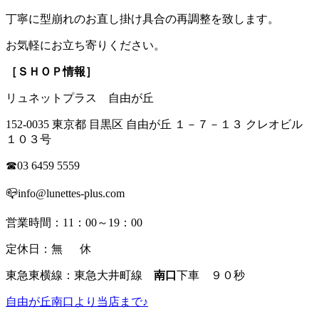
丁寧に型崩れのお直し掛け具合の再調整を致します。
お気軽にお立ち寄りください。
［ＳＨＯＰ情報］
リュネットプラス 自由が丘
152-0035 東京都 目黒区 自由が丘 １－７－１３ クレオビル
１０３号
☎03 6459 5559
📪info@lunettes-plus.com
営業時間：11：00～19：00
定休日：無 休
東急東横線：東急大井町線
南口
下車 ９０秒
自由が丘南口より当店まで♪