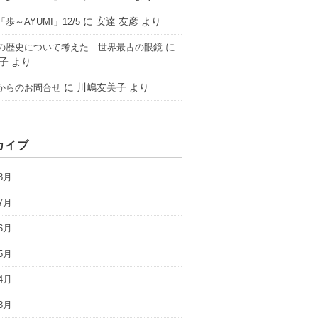
に
安達 友彦
より
歩～AYUMI」12/5
に
の歴史について考えた 世界最古の眼鏡
子
より
に
川嶋友美子
より
からのお問合せ
カイブ
8月
7月
6月
5月
4月
3月