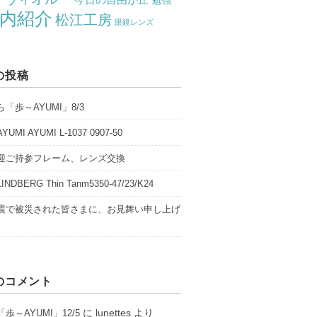
勉強
内紹介
松江工房
眼鏡レンズ
の投稿
「歩～AYUMI」8/3
UMI AYUMI L-1037 0907-50
迎ご持参フレーム、レンズ交換
NDBERG Thin Tanm5350-47/23/K24
震で被災された皆さまに、お見舞い申し上げ
のコメント
に
lunettes
より
歩～AYUMI」12/5