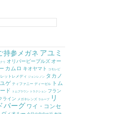
アユミ
ご持参メガネ
オー
オリバーピープルズ
ミクリ
カムロ
ー
キオヤマト
コモレビ
タカノ
クレットレメディ
ジョンレノン
ユゲ
トム
ティファニー
ディーゼル
ード
フラン
トムブラウン
トラクション
リ
クライン
メガネレンズ
ラループ
ドバーグ
ワイ・コンセ
ト
ヴィオルー
今日の自由が丘