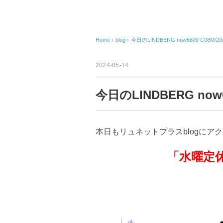
Home
›
blog
›
今日のLINDBERG now6609 C08M/20/
2024-05-14
今日のLINDBERG now66
本日もリュネットプラスblogにア
「水曜定休