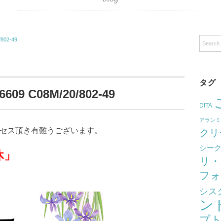
802-49
タグ
09 C08M/20/802-49
DITA
アラン
クセス頂き有難うございます。
クリ
シー
」
リ・
フォ
シス
ン
プ