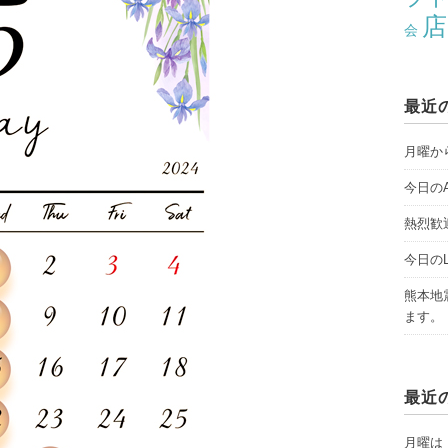
店
会
最近
月曜から
今日のAY
熱烈歓
今日のLI
熊本地
ます。
最近
月曜は「