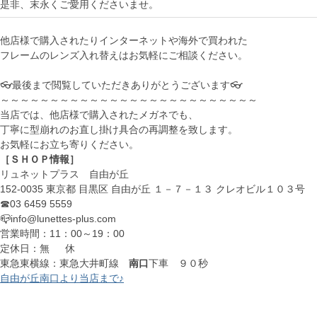
是非、末永くご愛用くださいませ。
他店様で購入されたりインターネットや海外で買われた
フレームのレンズ入れ替えはお気軽にご相談ください。
👓最後まで閲覧していただきありがとうございます👓
～～～～～～～～～～～～～～～～～～～～～～～～～～
当店では、他店様で購入されたメガネでも、
丁寧に型崩れのお直し掛け具合の再調整を致します。
お気軽にお立ち寄りください。
［ＳＨＯＰ情報］
リュネットプラス 自由が丘
152-0035 東京都 目黒区 自由が丘 １－７－１３ クレオビル１０３号
☎03 6459 5559
📪info@lunettes-plus.com
営業時間：11：00～19：00
定休日：無 休
東急東横線：東急大井町線
南口
下車 ９０秒
自由が丘南口より当店まで♪