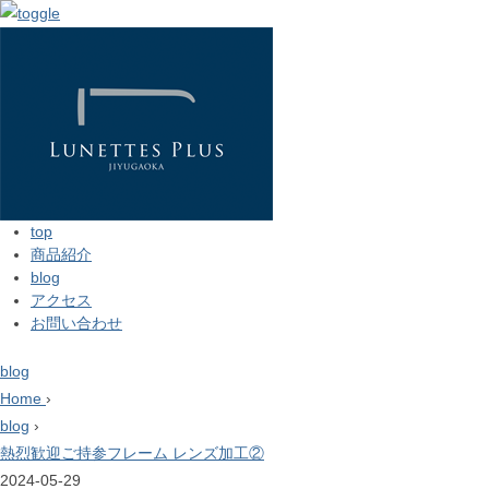
top
商品紹介
blog
アクセス
お問い合わせ
blog
Home
›
blog
›
熱烈歓迎ご持参フレーム レンズ加工②
2024-05-29