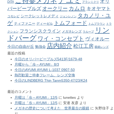
アユミ
ご持参メガネ
オリ
DITA
アランミクリ
カムロ
オークリー
バーピープルズ
キオヤマト
タカノリ・ユ
シークレットレメディ
コモレビ
ジョンレノン
ゲ
トムフォード
ティファニー
ディーゼル
トムブラウン
トラ
リン
フランシスクライン
メガネレンズ
クション
ラループ
ドバーグ
ワイ・コンセプト
ヴィオルー
店内紹介
松江工房
今日の自由が丘
勉強会
眼鏡レンズ
最近の投稿
今日のオリバーピープルズ5413F/1679-48
月曜から「歩～AYUMI」8/3
今日のAYUMI AYUMI L-1037 0907-50
熱烈歓迎ご持参フレーム、レンズ交換
今日のLINDBERG Thin Tanm5350-47/23/K24
最近のコメント
月曜は「歩～AYUMI」12/5
に
lunettes
より
月曜は「歩～AYUMI」12/5
に
安達 友彦
より
メガネの歴史について考えた 世界最古の眼鏡
に
矢野佳子
よ
り