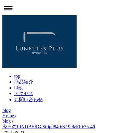
top
商品紹介
blog
アクセス
お問い合わせ
blog
Home
›
blog
›
今日のLINDBERG Strip9840/K199M/10/35-46
2024-06-22