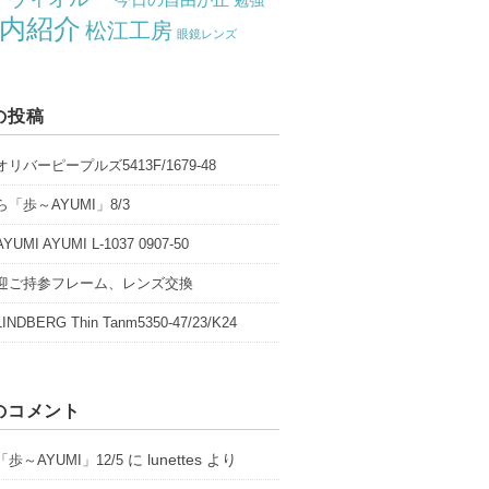
勉強
内紹介
松江工房
眼鏡レンズ
の投稿
リバーピープルズ5413F/1679-48
「歩～AYUMI」8/3
UMI AYUMI L-1037 0907-50
迎ご持参フレーム、レンズ交換
NDBERG Thin Tanm5350-47/23/K24
のコメント
に
lunettes
より
歩～AYUMI」12/5