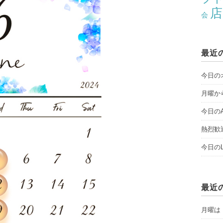
店
会
最近
今日のオ
月曜から
今日のAY
熱烈歓
今日のLI
最近
月曜は「