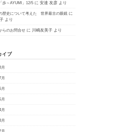
に
安達 友彦
より
歩～AYUMI」12/5
に
の歴史について考えた 世界最古の眼鏡
子
より
に
川嶋友美子
より
からのお問合せ
カイブ
8月
7月
6月
5月
4月
3月
2月