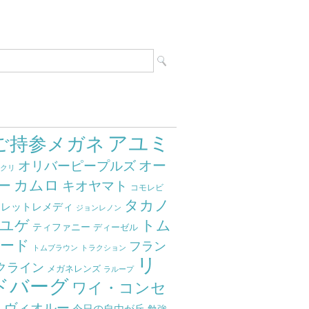
アユミ
ご持参メガネ
オー
オリバーピープルズ
ミクリ
カムロ
ー
キオヤマト
コモレビ
タカノ
クレットレメディ
ジョンレノン
ユゲ
トム
ティファニー
ディーゼル
ード
フラン
トムブラウン
トラクション
リ
クライン
メガネレンズ
ラループ
ドバーグ
ワイ・コンセ
ト
ヴィオルー
今日の自由が丘