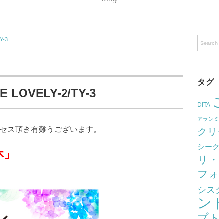
Y-3
タグ
 LOVELY-2/TY-3
DITA
アラン
クセス頂き有難うございます。
クリ
シー
」
リ・
フォ
シス
ン
プ