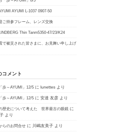
「歩～AYUMI」8/3
UMI AYUMI L-1037 0907-50
迎ご持参フレーム、レンズ交換
NDBERG Thin Tanm5350-47/23/K24
震で被災された皆さまに、お見舞い申し上げ
のコメント
に
lunettes
より
歩～AYUMI」12/5
に
安達 友彦
より
歩～AYUMI」12/5
に
の歴史について考えた 世界最古の眼鏡
子
より
に
川嶋友美子
より
からのお問合せ