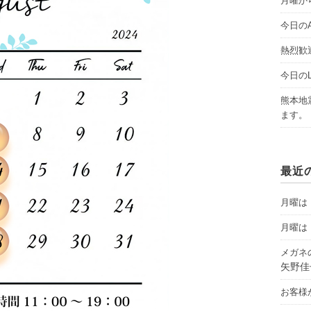
月曜から
今日のAY
熱烈歓
今日のLI
熊本地
ます。
最近
月曜は「
月曜は「
メガネ
矢野佳
お客様