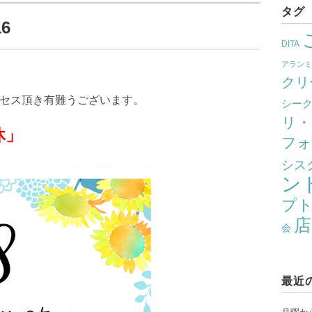
タグ
16
DITA
アラン
クリ
クセス頂き有難うございます。
シー
リ・
」
フォ
シス
ン
プ
店
会
最近