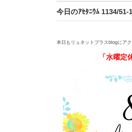
今日のｱｾﾀﾆｳﾑ 1134/51-
本日もリュネットプラスblogにア
「水曜定休