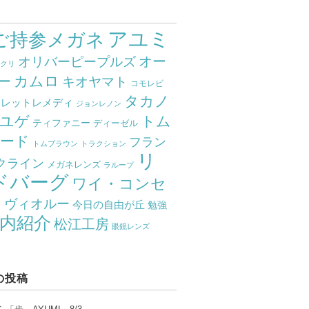
アユミ
ご持参メガネ
オー
オリバーピープルズ
ミクリ
カムロ
ー
キオヤマト
コモレビ
タカノ
クレットレメディ
ジョンレノン
ユゲ
トム
ティファニー
ディーゼル
ード
フラン
トムブラウン
トラクション
リ
クライン
メガネレンズ
ラループ
ドバーグ
ワイ・コンセ
ト
ヴィオルー
今日の自由が丘
勉強
内紹介
松江工房
眼鏡レンズ
の投稿