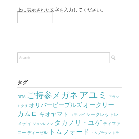
上に表示された文字を入力してください。
タグ
アユミ
ご持参メガネ
DITA
アラン
オークリー
オリバーピープルズ
ミクリ
カムロ
キオヤマト
シークレットレ
コモレビ
タカノリ・ユゲ
メディ
ティファ
ジョンレノン
トムフォード
ニー
ディーゼル
トムブラウン
トラ