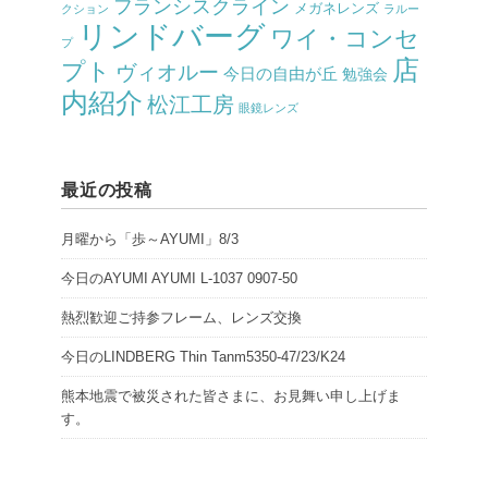
フランシスクライン
メガネレンズ
クション
ラルー
リンドバーグ
ワイ・コンセ
プ
店
プト
ヴィオルー
今日の自由が丘
勉強会
内紹介
松江工房
眼鏡レンズ
最近の投稿
月曜から「歩～AYUMI」8/3
今日のAYUMI AYUMI L-1037 0907-50
熱烈歓迎ご持参フレーム、レンズ交換
今日のLINDBERG Thin Tanm5350-47/23/K24
熊本地震で被災された皆さまに、お見舞い申し上げま
す。