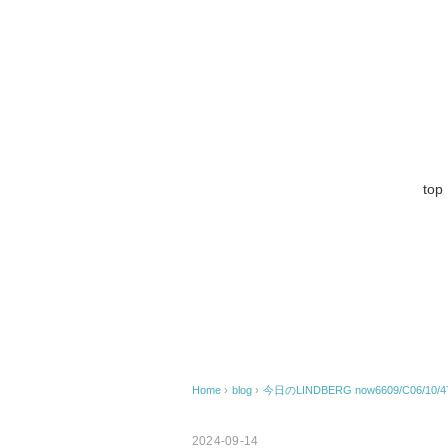
top
Home
›
blog
›
今日のLINDBERG now6609/C06/10/4
2024-09-14