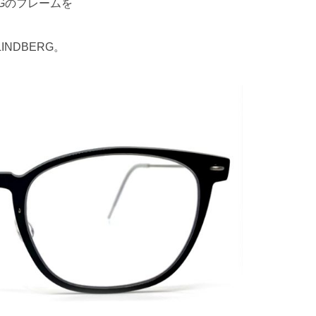
RGのフレームを
NDBERG。