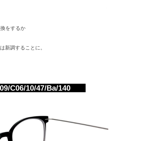
交換をするか
は新調することに。
/C06/10/47/Ba/140