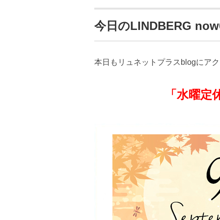
今日のLINDBERG now66
本日もリュネットプラスblogにア
「水曜定休