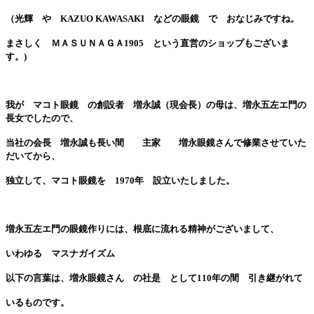
（光輝 や KAZUO KAWASAKI などの眼鏡 で おなじみですね。
まさしく ＭＡＳＵＮＡＧＡ1905 という直営のショップもございま
す。)
我が マコト眼鏡 の創設者 増永誠（現会長）の母は、増永五左エ門の
長女でしたので、
当社の会長 増永誠も長い間 主家 増永眼鏡さんで修業させていた
だいてから、
独立して、マコト眼鏡を 1970年 設立いたしました。
増永五左エ門の眼鏡作りには、根底に流れる精神がございまして、
いわゆる マスナガイズム
以下の言葉は、増永眼鏡さん の社是 として110年の間 引き継がれて
いるものです。