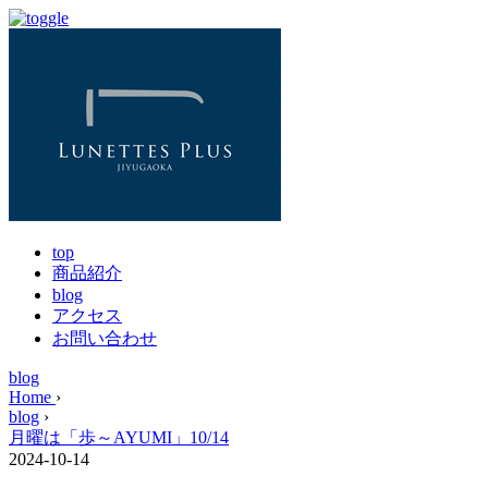
top
商品紹介
blog
アクセス
お問い合わせ
blog
Home
›
blog
›
月曜は「歩～AYUMI」10/14
2024-10-14