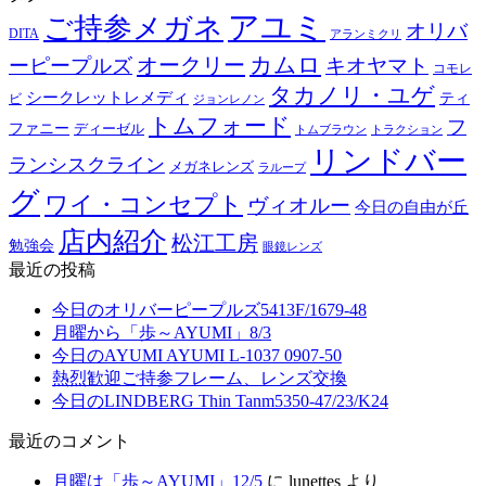
アユミ
ご持参メガネ
オリバ
DITA
アランミクリ
カムロ
オークリー
ーピープルズ
キオヤマト
コモレ
タカノリ・ユゲ
シークレットレメディ
ティ
ビ
ジョンレノン
トムフォード
フ
ファニー
ディーゼル
トラクション
トムブラウン
リンドバー
ランシスクライン
メガネレンズ
ラループ
グ
ワイ・コンセプト
ヴィオルー
今日の自由が丘
店内紹介
松江工房
勉強会
眼鏡レンズ
最近の投稿
今日のオリバーピープルズ5413F/1679-48
月曜から「歩～AYUMI」8/3
今日のAYUMI AYUMI L-1037 0907-50
熱烈歓迎ご持参フレーム、レンズ交換
今日のLINDBERG Thin Tanm5350-47/23/K24
最近のコメント
月曜は「歩～AYUMI」12/5
に
lunettes
より