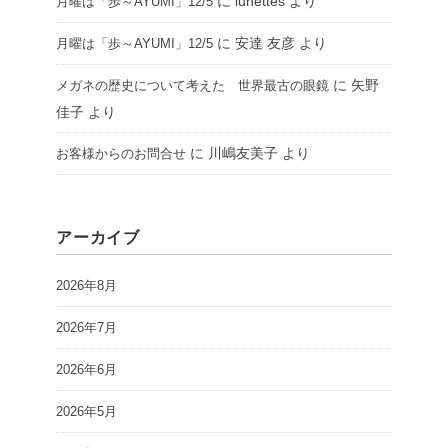
に
lunettes
より
月曜は「歩～AYUMI」12/5
に
安達 友彦
より
月曜は「歩～AYUMI」12/5
に
矢野
メガネの歴史について考えた 世界最古の眼鏡
佳子
より
に
川嶋友美子
より
お客様からのお問合せ
アーカイブ
2026年8月
2026年7月
2026年6月
2026年5月