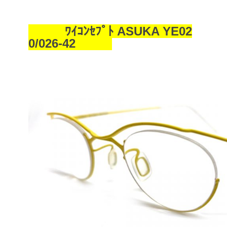
ﾜｲｺﾝｾﾌﾟﾄ ASUKA YE02
0/026-42