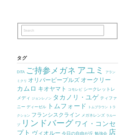
タグ
アユミ
ご持参メガネ
DITA
アラン
オークリー
オリバーピープルズ
ミクリ
カムロ
キオヤマト
シークレットレ
コモレビ
タカノリ・ユゲ
メディ
ティファ
ジョンレノン
トムフォード
ニー
ディーゼル
トムブラウン
トラ
フランシスクライン
メガネレンズ
クション
ラルー
リンドバーグ
ワイ・コンセ
プ
店
プト
ヴィオルー
今日の自由が丘
勉強会