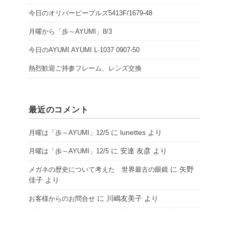
今日のオリバーピープルズ5413F/1679-48
月曜から「歩～AYUMI」8/3
今日のAYUMI AYUMI L-1037 0907-50
熱烈歓迎ご持参フレーム、レンズ交換
最近のコメント
に
lunettes
より
月曜は「歩～AYUMI」12/5
に
安達 友彦
より
月曜は「歩～AYUMI」12/5
に
矢野
メガネの歴史について考えた 世界最古の眼鏡
佳子
より
に
川嶋友美子
より
お客様からのお問合せ