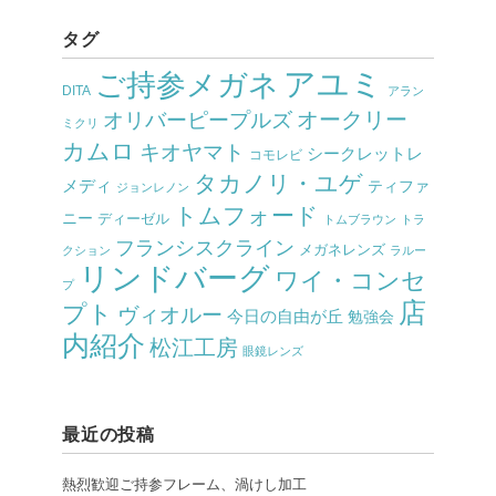
タグ
アユミ
ご持参メガネ
DITA
アラン
オークリー
オリバーピープルズ
ミクリ
カムロ
キオヤマト
シークレットレ
コモレビ
タカノリ・ユゲ
メディ
ティファ
ジョンレノン
トムフォード
ニー
ディーゼル
トムブラウン
トラ
フランシスクライン
メガネレンズ
クション
ラルー
リンドバーグ
ワイ・コンセ
プ
店
プト
ヴィオルー
今日の自由が丘
勉強会
内紹介
松江工房
眼鏡レンズ
最近の投稿
熱烈歓迎ご持参フレーム、渦けし加工