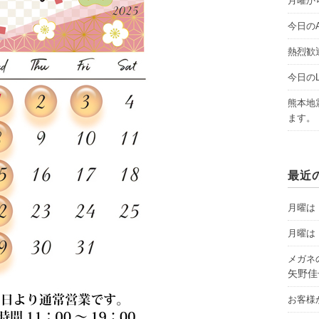
月曜から
今日のAY
熱烈歓
今日のLI
熊本地
ます。
最近
月曜は「
月曜は「
メガネ
矢野佳
お客様