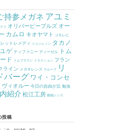
アユミ
ご持参メガネ
オー
オリバーピープルズ
ミクリ
カムロ
ー
キオヤマト
コモレビ
タカノ
クレットレメディ
ジョンレノン
ユゲ
トム
ティファニー
ディーゼル
ード
フラン
トムブラウン
トラクション
リ
クライン
メガネレンズ
ラループ
ドバーグ
ワイ・コンセ
ト
ヴィオルー
今日の自由が丘
勉強
内紹介
松江工房
眼鏡レンズ
の投稿