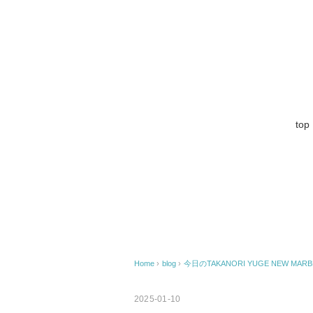
top
Home
›
blog
›
今日のTAKANORI YUGE NEW MARBL
2025-01-10