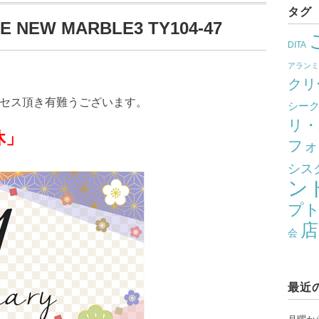
タグ
 NEW MARBLE3 TY104-47
DITA
アラン
クリ
クセス頂き有難うございます。
シー
リ・
」
フォ
シス
ン
プ
店
会
最近