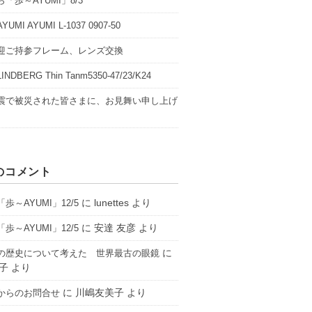
「歩～AYUMI」8/3
UMI AYUMI L-1037 0907-50
迎ご持参フレーム、レンズ交換
NDBERG Thin Tanm5350-47/23/K24
震で被災された皆さまに、お見舞い申し上げ
のコメント
に
lunettes
より
歩～AYUMI」12/5
に
安達 友彦
より
歩～AYUMI」12/5
に
の歴史について考えた 世界最古の眼鏡
子
より
に
川嶋友美子
より
からのお問合せ