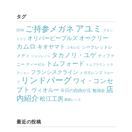
タグ
アユミ
ご持参メガネ
DITA
アラン
オークリー
オリバーピープルズ
ミクリ
カムロ
キオヤマト
シークレットレ
コモレビ
タカノリ・ユゲ
メディ
ティファ
ジョンレノン
トムフォード
ニー
ディーゼル
トムブラウン
トラ
フランシスクライン
メガネレンズ
クション
ラルー
リンドバーグ
ワイ・コンセ
プ
店
プト
ヴィオルー
今日の自由が丘
勉強会
内紹介
松江工房
眼鏡レンズ
最近の投稿