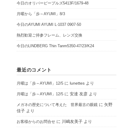
今日のオリバーピープルズ5413F/1679-48
月曜から「歩～AYUMI」8/3
今日のAYUMI AYUMI L-1037 0907-50
熱烈歓迎ご持参フレーム、レンズ交換
今日のLINDBERG Thin Tanm5350-47/23/K24
最近のコメント
に
lunettes
より
月曜は「歩～AYUMI」12/5
に
安達 友彦
より
月曜は「歩～AYUMI」12/5
に
矢野
メガネの歴史について考えた 世界最古の眼鏡
佳子
より
に
川嶋友美子
より
お客様からのお問合せ