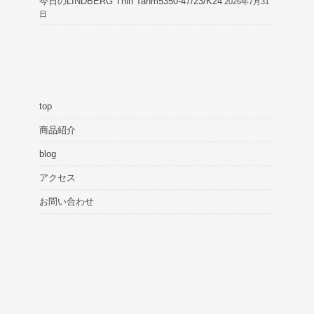
今日のLINDBERG Thin Tanm5350-47/23/K24
2026年7月31
日
top
商品紹介
blog
アクセス
お問い合わせ