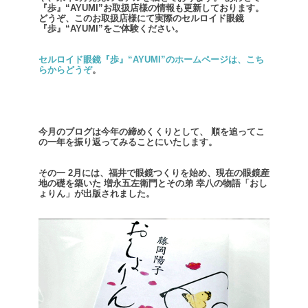
『歩』“AYUMI”お取扱店様の情報も更新しております。
どうぞ、このお取扱店様にて実際のセルロイド眼鏡
『歩』“AYUMI”をご体験ください。
セルロイド眼鏡『歩』“AYUMI”のホームページは、こち
らからどうぞ
。
今月のブログは今年の締めくくりとして、
順を追ってこ
の一年を振り返ってみることにいたします。
その一
2月には、福井で眼鏡つくりを始め、現在の眼鏡産
地の礎を築いた
増永五左衛門とその弟 幸八の物語「おし
ょりん」が出版されました。