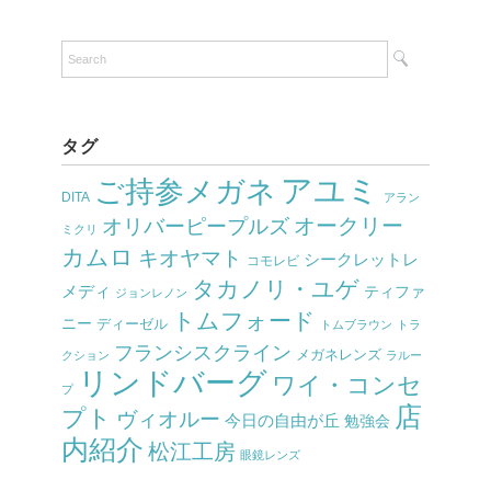
タグ
アユミ
ご持参メガネ
DITA
アラン
オークリー
オリバーピープルズ
ミクリ
カムロ
キオヤマト
シークレットレ
コモレビ
タカノリ・ユゲ
メディ
ティファ
ジョンレノン
トムフォード
ニー
ディーゼル
トムブラウン
トラ
フランシスクライン
メガネレンズ
クション
ラルー
リンドバーグ
ワイ・コンセ
プ
店
プト
ヴィオルー
今日の自由が丘
勉強会
内紹介
松江工房
眼鏡レンズ