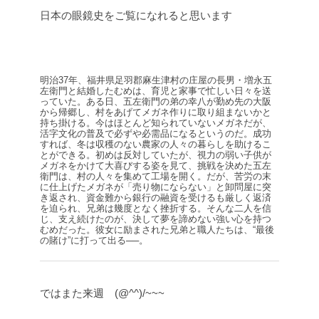
日本の眼鏡史をご覧になれると思います
明治37年、福井県足羽郡麻生津村の庄屋の長男・増永五
左衛門と結婚したむめは、育児と家事で忙しい日々を送
っていた。ある日、五左衛門の弟の幸八が勤め先の大阪
から帰郷し、村をあげてメガネ作りに取り組まないかと
持ち掛ける。今はほとんど知られていないメガネだが、
活字文化の普及で必ずや必需品になるというのだ。成功
すれば、冬は収穫のない農家の人々の暮らしを助けるこ
とができる。初めは反対していたが、視力の弱い子供が
メガネをかけて大喜びする姿を見て、挑戦を決めた五左
衛門は、村の人々を集めて工場を開く。だが、苦労の末
に仕上げたメガネが「売り物にならない」と卸問屋に突
き返され、資金難から銀行の融資を受けるも厳しく返済
を迫られ、兄弟は幾度となく挫折する。そんな二人を信
じ、支え続けたのが、決して夢を諦めない強い心を持つ
むめだった。彼女に励まされた兄弟と職人たちは、“最後
の賭け”に打って出る──。
ではまた来週 (@^^)/~~~