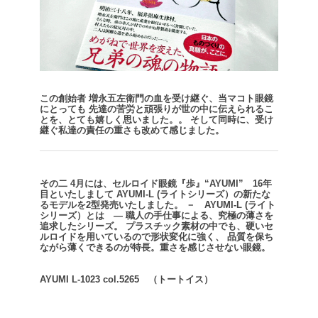
この創始者 増永五左衛門の血を受け継ぐ、当マコト眼鏡
にとっても
先達の苦労と頑張りが世の中に伝えられるこ
とを、とても嬉しく思いました。。
そして同時に、受け
継ぐ私達の責任の重さも改めて感じました。
その二
4月には、セルロイド眼鏡『歩』“AYUMI” 16年
目といたしまして
AYUMI-L (ライトシリーズ）の新たな
るモデルを2型発売いたしました。
－ AYUMI-L (ライト
シリーズ）とは ―
職人の手仕事による、究極の薄さを
追求したシリーズ。
プラスチック素材の中でも、硬いセ
ルロイドを用いているので形状変化に強く、
品質を保ち
ながら薄くできるのが特長。重さを感じさせない眼鏡。
AYUMI L-1023 col.5265 （トートイス）