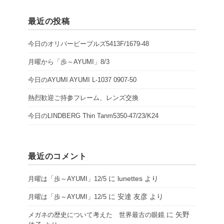
最近の投稿
今日のオリバーピープルズ5413F/1679-48
月曜から「歩～AYUMI」8/3
今日のAYUMI AYUMI L-1037 0907-50
熱烈歓迎ご持参フレーム、レンズ交換
今日のLINDBERG Thin Tanm5350-47/23/K24
最近のコメント
に
lunettes
より
月曜は「歩～AYUMI」12/5
に
安達 友彦
より
月曜は「歩～AYUMI」12/5
に
矢野
メガネの歴史について考えた 世界最古の眼鏡