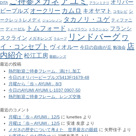
アユミ
ご持参メガネ
オリバー
DITA
アランミクリ
カムロ
オークリー
ピープルズ
キオヤマト
シ
コモレビ
タカノリ・ユゲ
ークレットレメディ
ティファニ
ジョンレノン
トムフォード
フランシ
ー
ディーゼル
トムブラウン
トラクション
リンドバーグ
ワ
スクライン
メガネレンズ
ラループ
店
イ・コンセプト
ヴィオルー
今日の自由が丘
勉強会
内紹介
松江工房
眼鏡レンズ
最近の投稿
熱烈歓迎ご持参フレーム、渦けし加工
今日のオリバーピープルズ5413F/1679-48
月曜から「歩～AYUMI」8/3
今日のAYUMI AYUMI L-1037 0907-50
熱烈歓迎ご持参フレーム、レンズ交換
最近のコメント
月曜は「歩～AYUMI」12/5
に
lunettes
より
月曜は「歩～AYUMI」12/5
に
安達 友彦
より
メガネの歴史について考えた 世界最古の眼鏡
に
矢野佳子
より
お客様からのお問合せ
に
川嶋友美子
より