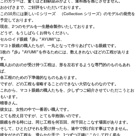
このカラーは、驚くほど顔馴染みがよく、違和感を感じさせません。
おかげさまで、ご好評をいただいております。
この10月には新しいＣシリーズ （Collection シリーズ）のモデルの発売を
予定しております。
現在、2つのモデルを一生懸命製作いたしております。
どうぞ、もうしばらくお待ちください。
セルロイド眼鏡『歩』”AYUMI”は、
マコト眼鏡の職人たちが、一丸となって作りあげている眼鏡です。
1枚の『歩』”AYUMI”を作るためには、数えきれないほどの工程がありま
す。
職人おのおのが受け持つ工程は、形を左右するような専門的のものもあれ
ば、
各工程のための下準備的なものもあります。
ですが、どの工程も省略することのできない大切なものなのです。
これから、マコト眼鏡の職人たちを、少しずつご紹介させていただこうとお
もいます。
晴香さん。
彼女は、女性の中で一番若い職人です。
とても控え目ですが、とても辛抱強いのです。
眼鏡を作る時には、同じ工程を何百回、何千回とこなす場面があります。
そして、ひとたびそれを受け持ったら、途中で投げ出す事はできません。
彼女がその工程を、滑らかな手で、1つずつ正確にこなして行く姿を