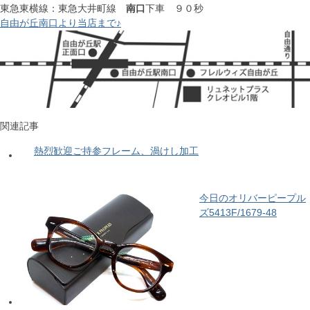
東急東横線：東急大井町線
南口
下車 ９０秒
自由が丘南口より当店まで♪
関連記事
熱烈歓迎ご持参フレーム、渦けし加工
今日のオリバーピープル
ズ5413F/1679-48