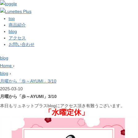
top
商品紹介
blog
アクセス
お問い合わせ
blog
Home
›
blog
›
月曜から「歩～AYUMI」3/10
2025-03-10
月曜から「歩～AYUMI」3/10
本日もリュネットプラスblogにアクセス頂き有難うございます。
「水曜定休」