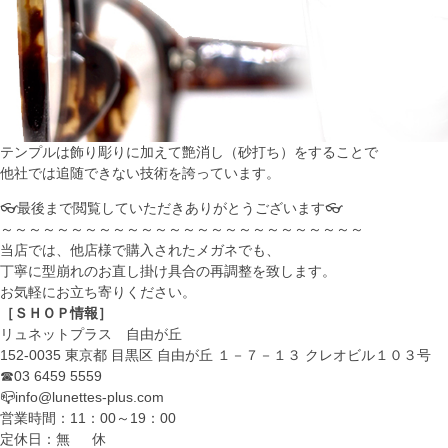
テンプルは飾り彫りに加えて艶消し（砂打ち）をすることで
他社では追随できない技術を誇っています。
👓最後まで閲覧していただきありがとうございます👓
～～～～～～～～～～～～～～～～～～～～～～～～～～
当店では、他店様で購入されたメガネでも、
丁寧に型崩れのお直し掛け具合の再調整を致します。
お気軽にお立ち寄りください。
［ＳＨＯＰ情報］
リュネットプラス 自由が丘
152-0035 東京都 目黒区 自由が丘 １－７－１３ クレオビル１０３号
☎03 6459 5559
📪info@lunettes-plus.com
営業時間：11：00～19：00
定休日：無 休