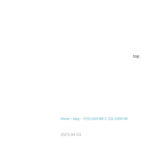
top
Home
›
blog
›
今日のAYUMI C-311-5339-48
2025-04-03