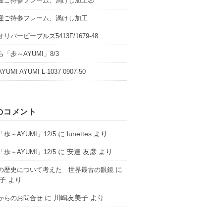
迎ご持参フレーム、渦けし加工②
迎ご持参フレーム、渦けし加工
リバーピープルズ5413F/1679-48
「歩～AYUMI」8/3
UMI AYUMI L-1037 0907-50
のコメント
に
lunettes
より
歩～AYUMI」12/5
に
安達 友彦
より
歩～AYUMI」12/5
に
の歴史について考えた 世界最古の眼鏡
子
より
に
川嶋友美子
より
からのお問合せ