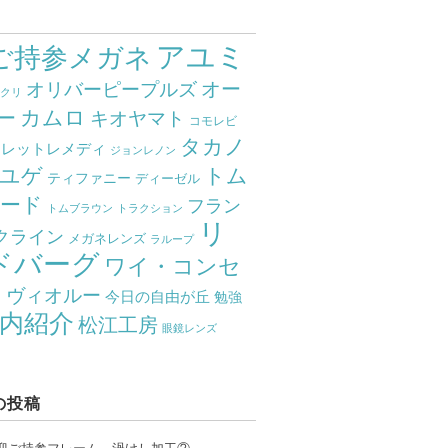
アユミ
ご持参メガネ
オー
オリバーピープルズ
ミクリ
カムロ
ー
キオヤマト
コモレビ
タカノ
クレットレメディ
ジョンレノン
ユゲ
トム
ティファニー
ディーゼル
ード
フラン
トムブラウン
トラクション
リ
クライン
メガネレンズ
ラループ
ドバーグ
ワイ・コンセ
ト
ヴィオルー
今日の自由が丘
勉強
内紹介
松江工房
眼鏡レンズ
の投稿