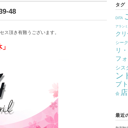
タグ
9-48
DITA
アラン
クセス頂き有難うございます。
クリ
シー
」
リ・
フォ
シス
ン
プ
店
会
最近