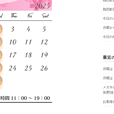
熱烈歓
熱烈歓
今日のオ
月曜から
今日のAY
最近
月曜は「
月曜は「
メガネ
矢野佳
お客様