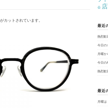
店
会
がカットされています。
最近
熱烈歓
今日のオ
月曜から
今日のAY
熱烈歓
最近
月曜は「