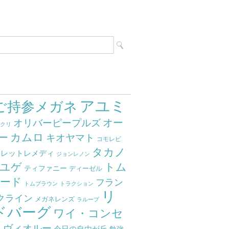
アユミ
ご持参メガネ
オー
オリバーピープルズ
ミクリ
カムロ
ー
キオヤマト
コモレビ
タカノ
クレットレメディ
ジョンレノン
ユゲ
トム
ティファニー
ディーゼル
ード
フラン
トムブラウン
トラクション
リ
クライン
メガネレンズ
ラループ
ドバーグ
ワイ・コンセ
ト
ヴィオルー
今日の自由が丘