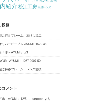
勉強
内紹介
松江工房
眼鏡レンズ
の投稿
迎ご持参フレーム、渦けし加工
リバーピープルズ5413F/1679-48
「歩～AYUMI」8/3
UMI AYUMI L-1037 0907-50
迎ご持参フレーム、レンズ交換
のコメント
に
lunettes
より
歩～AYUMI」12/5