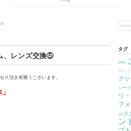
換⑤
タグ
ム、レンズ交換⑤
DITA
アラン
クセス頂き有難うございます。
クリ
シー
」
リ・
フォ
シス
ン
プ