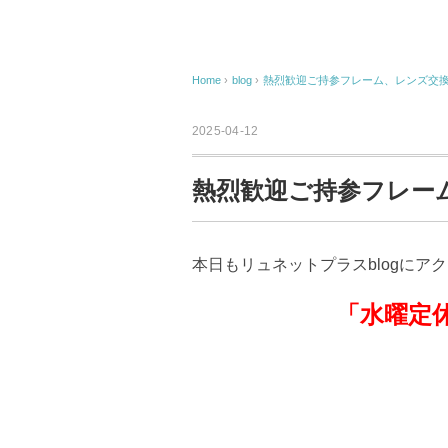
Home
›
blog
›
熱烈歓迎ご持参フレーム、レンズ交
2025-04-12
熱烈歓迎ご持参フレー
本日もリュネットプラスblogにア
「水曜定休