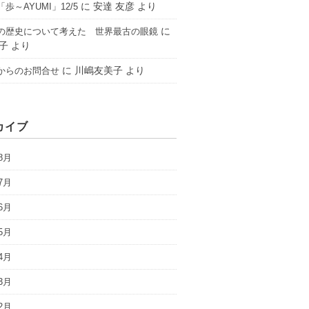
に
安達 友彦
より
歩～AYUMI」12/5
に
の歴史について考えた 世界最古の眼鏡
子
より
に
川嶋友美子
より
からのお問合せ
カイブ
8月
7月
6月
5月
4月
3月
2月