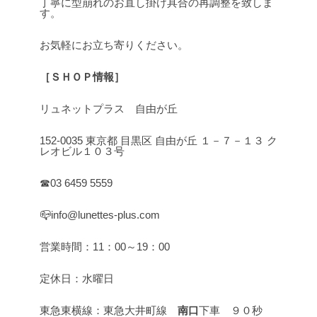
丁寧に型崩れのお直し掛け具合の再調整を致しま
す。
お気軽にお立ち寄りください。
［ＳＨＯＰ情報］
リュネットプラス 自由が丘
152-0035 東京都 目黒区 自由が丘 １－７－１３ ク
レオビル１０３号
☎03 6459 5559
📪info@lunettes-plus.com
営業時間：11：00～19：00
定休日：水曜日
東急東横線：東急大井町線
南口
下車 ９０秒