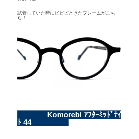
試着していた時にビビビときたフレームがこち
ら！
Komorebi ｱﾌﾀｰﾐｯﾄﾞﾅｲ
ﾄ 44