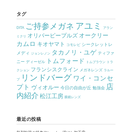
タグ
アユミ
ご持参メガネ
DITA
アラン
オークリー
オリバーピープルズ
ミクリ
カムロ
キオヤマト
シークレットレ
コモレビ
タカノリ・ユゲ
メディ
ティファ
ジョンレノン
トムフォード
ニー
ディーゼル
トムブラウン
トラ
フランシスクライン
メガネレンズ
クション
ラルー
リンドバーグ
ワイ・コンセ
プ
店
プト
ヴィオルー
今日の自由が丘
勉強会
内紹介
松江工房
眼鏡レンズ
最近の投稿