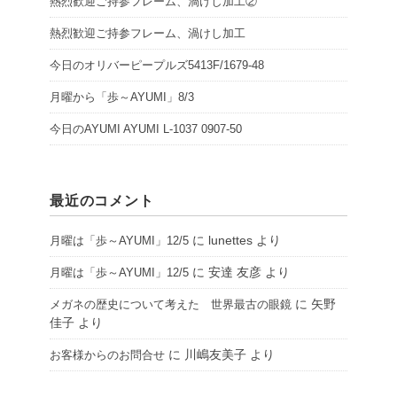
熱烈歓迎ご持参フレーム、渦けし加工②
熱烈歓迎ご持参フレーム、渦けし加工
今日のオリバーピープルズ5413F/1679-48
月曜から「歩～AYUMI」8/3
今日のAYUMI AYUMI L-1037 0907-50
最近のコメント
に
lunettes
より
月曜は「歩～AYUMI」12/5
に
安達 友彦
より
月曜は「歩～AYUMI」12/5
に
矢野
メガネの歴史について考えた 世界最古の眼鏡
佳子
より
に
川嶋友美子
より
お客様からのお問合せ