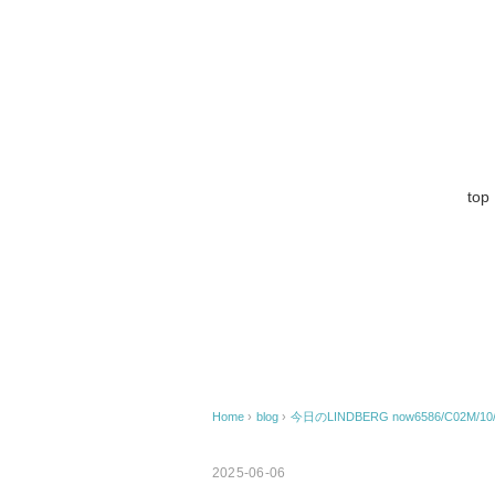
top
Home
›
blog
›
今日のLINDBERG now6586/C02M/10/
2025-06-06