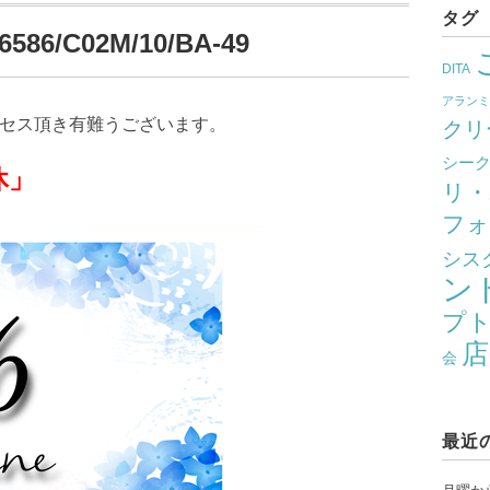
タグ
86/C02M/10/BA-49
DITA
アラン
クセス頂き有難うございます。
クリ
シー
」
リ・
フォ
シス
ン
プ
店
会
最近