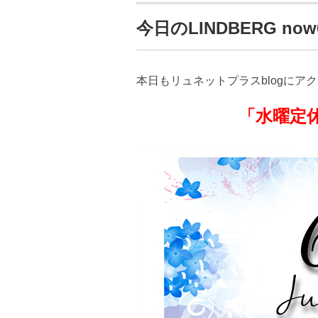
今日のLINDBERG now65
本日もリュネットプラスblogにア
「水曜定休