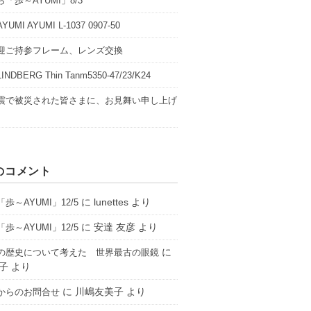
「歩～AYUMI」8/3
UMI AYUMI L-1037 0907-50
迎ご持参フレーム、レンズ交換
NDBERG Thin Tanm5350-47/23/K24
震で被災された皆さまに、お見舞い申し上げ
のコメント
に
lunettes
より
歩～AYUMI」12/5
に
安達 友彦
より
歩～AYUMI」12/5
に
の歴史について考えた 世界最古の眼鏡
子
より
に
川嶋友美子
より
からのお問合せ