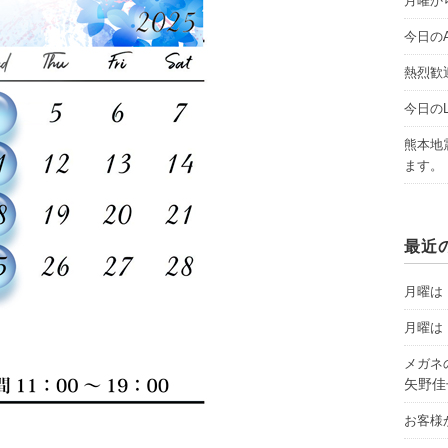
月曜から
今日のAY
熱烈歓
今日のLI
熊本地
ます。
最近
月曜は「
月曜は「
メガネ
矢野佳
お客様