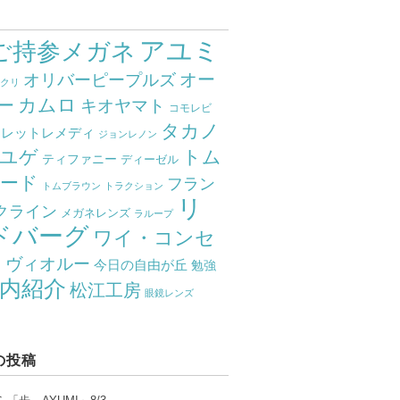
アユミ
ご持参メガネ
オー
オリバーピープルズ
ミクリ
カムロ
ー
キオヤマト
コモレビ
タカノ
クレットレメディ
ジョンレノン
ユゲ
トム
ティファニー
ディーゼル
ード
フラン
トムブラウン
トラクション
リ
クライン
メガネレンズ
ラループ
ドバーグ
ワイ・コンセ
ト
ヴィオルー
今日の自由が丘
勉強
内紹介
松江工房
眼鏡レンズ
の投稿