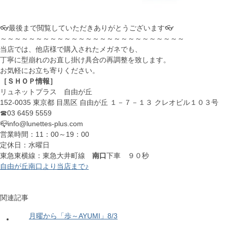
👓最後まで閲覧していただきありがとうございます👓
～～～～～～～～～～～～～～～～～～～～～～～～～～
当店では、他店様で購入されたメガネでも、
丁寧に型崩れのお直し掛け具合の再調整を致します。
お気軽にお立ち寄りください。
［ＳＨＯＰ情報］
リュネットプラス 自由が丘
152-0035 東京都 目黒区 自由が丘 １－７－１３ クレオビル１０３号
☎03 6459 5559
📪info@lunettes-plus.com
営業時間：11：00～19：00
定休日：水曜日
東急東横線：東急大井町線
南口
下車 ９０秒
自由が丘南口より当店まで♪
関連記事
月曜から「歩～AYUMI」8/3