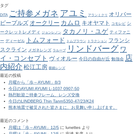
タグ
アユミ
ご持参メガネ
オリバー
DITA
アランミクリ
カムロ
オークリー
ピープルズ
キオヤマト
シ
コモレビ
タカノリ・ユゲ
ークレットレメディ
ティファニ
ジョンレノン
トムフォード
フランシ
ー
ディーゼル
トムブラウン
トラクション
リンドバーグ
ワ
スクライン
メガネレンズ
ラループ
店
イ・コンセプト
ヴィオルー
今日の自由が丘
勉強会
内紹介
松江工房
眼鏡レンズ
最近の投稿
月曜から「歩～AYUMI」8/3
今日のAYUMI AYUMI L-1037 0907-50
熱烈歓迎ご持参フレーム、レンズ交換
今日のLINDBERG Thin Tanm5350-47/23/K24
熊本地震で被災された皆さまに、お見舞い申し上げます。
最近のコメント
月曜は「歩～AYUMI」12/5
に
lunettes
より
月曜は「歩～AYUMI」12/5
に
安達 友彦
より