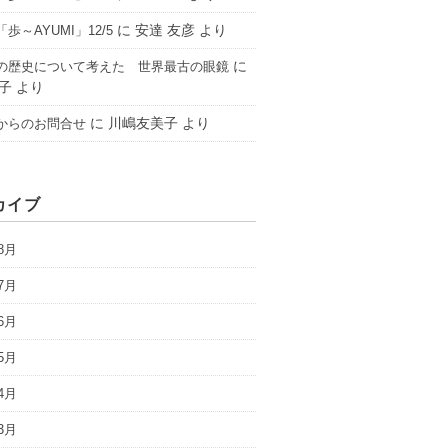
に
安達 友彦
より
歩～AYUMI」12/5
に
の歴史について考えた 世界最古の眼鏡
子
より
に
川嶋友美子
より
からのお問合せ
カイブ
8月
7月
6月
5月
4月
3月