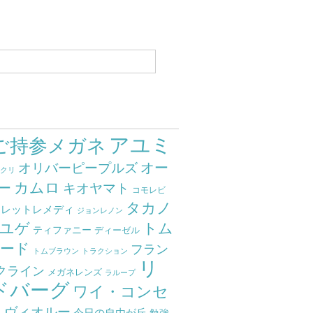
アユミ
ご持参メガネ
オー
オリバーピープルズ
ミクリ
カムロ
ー
キオヤマト
コモレビ
タカノ
クレットレメディ
ジョンレノン
ユゲ
トム
ティファニー
ディーゼル
ード
フラン
トムブラウン
トラクション
リ
クライン
メガネレンズ
ラループ
ドバーグ
ワイ・コンセ
ト
ヴィオルー
今日の自由が丘