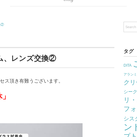
換②
タグ
ム、レンズ交換②
DITA
アラン
クセス頂き有難うございます。
クリ
シー
」
リ・
フォ
シス
ン
プ