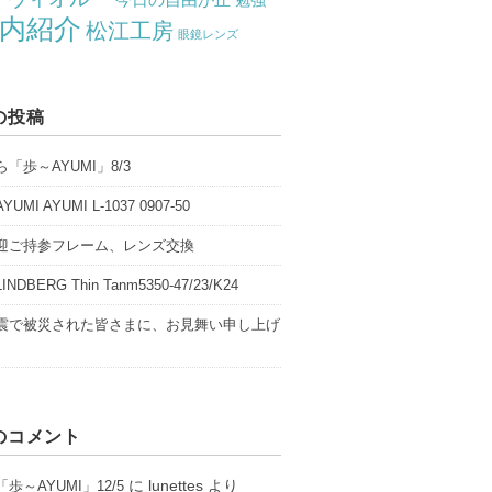
勉強
内紹介
松江工房
眼鏡レンズ
の投稿
「歩～AYUMI」8/3
UMI AYUMI L-1037 0907-50
迎ご持参フレーム、レンズ交換
NDBERG Thin Tanm5350-47/23/K24
震で被災された皆さまに、お見舞い申し上げ
のコメント
に
lunettes
より
歩～AYUMI」12/5