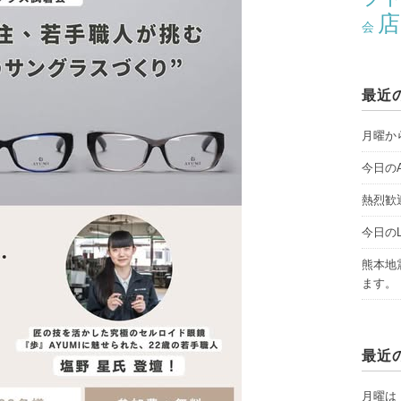
店
会
最近
月曜から
今日のAY
熱烈歓
今日のLI
熊本地
ます。
最近
月曜は「