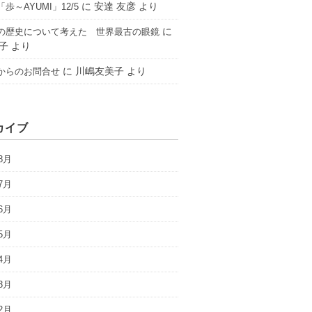
に
安達 友彦
より
歩～AYUMI」12/5
に
の歴史について考えた 世界最古の眼鏡
子
より
に
川嶋友美子
より
からのお問合せ
カイブ
8月
7月
6月
5月
4月
3月
2月