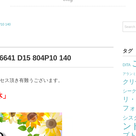
10 140
タグ
41 D15 804P10 140
DITA
アラン
クセス頂き有難うございます。
クリ
シー
」
リ・
フォ
シス
ン
プ