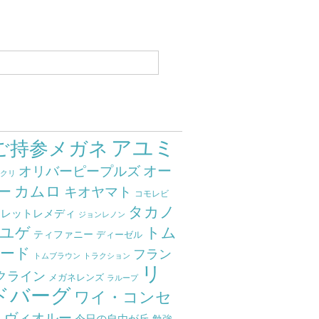
アユミ
ご持参メガネ
オー
オリバーピープルズ
ミクリ
カムロ
ー
キオヤマト
コモレビ
タカノ
クレットレメディ
ジョンレノン
ユゲ
トム
ティファニー
ディーゼル
ード
フラン
トムブラウン
トラクション
リ
クライン
メガネレンズ
ラループ
ドバーグ
ワイ・コンセ
ト
ヴィオルー
今日の自由が丘