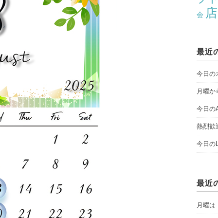
店
会
最近
今日のオ
月曜から
今日のAY
熱烈歓
今日のLI
最近
月曜は「