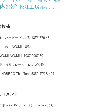
勉強
内紹介
松江工房
眼鏡レンズ
の投稿
リバーピープルズ5413F/1679-48
「歩～AYUMI」8/3
UMI AYUMI L-1037 0907-50
迎ご持参フレーム、レンズ交換
NDBERG Thin Tanm5350-47/23/K24
のコメント
に
lunettes
より
歩～AYUMI」12/5