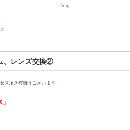
blog
換②
ム、レンズ交換②
クセス頂き有難うございます。
」