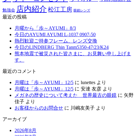
店内紹介
松江工房
勉強会
眼鏡レンズ
最近の投稿
月曜から「歩～AYUMI」8/3
今日のAYUMI AYUMI L-1037 0907-50
熱烈歓迎ご持参フレーム、レンズ交換
今日のLINDBERG Thin Tanm5350-47/23/K24
熊本地震で被災された皆さまに、お見舞い申し上げま
す。
最近のコメント
月曜は「歩～AYUMI」12/5
に
lunettes
より
月曜は「歩～AYUMI」12/5
に
安達 友彦
より
メガネの歴史について考えた 世界最古の眼鏡
に
矢野
佳子
より
お客様からのお問合せ
に
川嶋友美子
より
アーカイブ
2026年8月