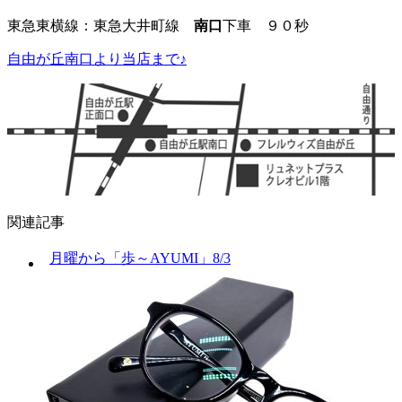
東急東横線：東急大井町線
南口
下車 ９０秒
自由が丘南口より当店まで♪
関連記事
月曜から「歩～AYUMI」8/3