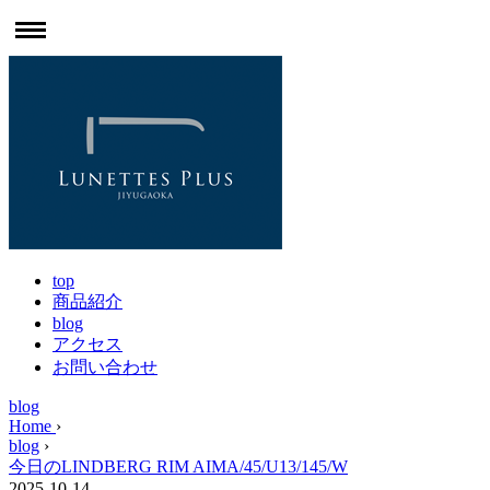
top
商品紹介
blog
アクセス
お問い合わせ
blog
Home
›
blog
›
今日のLINDBERG RIM AIMA/45/U13/145/W
2025-10-14