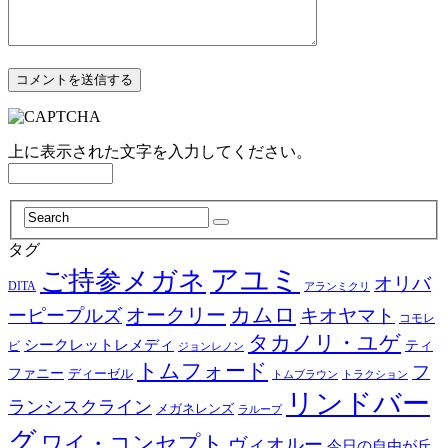
上に表示された文字を入力してください。
タグ
アユミ
ご持参メガネ
オリバ
DITA
アランミクリ
カムロ
オークリー
ーピープルズ
キオヤマト
コモレ
タカノリ・ユゲ
シークレットレメディ
ティ
ビ
ジョンレノン
トムフォード
フ
ファニー
ディーゼル
トラクション
トムブラウン
リンドバー
ランシスクライン
メガネレンズ
ラループ
グ
ワイ・コンセプト
ヴィオルー
今日の自由が丘