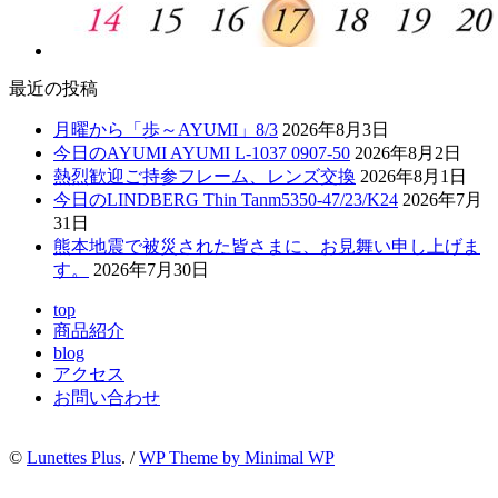
最近の投稿
月曜から「歩～AYUMI」8/3
2026年8月3日
今日のAYUMI AYUMI L-1037 0907-50
2026年8月2日
熱烈歓迎ご持参フレーム、レンズ交換
2026年8月1日
今日のLINDBERG Thin Tanm5350-47/23/K24
2026年7月
31日
熊本地震で被災された皆さまに、お見舞い申し上げま
す。
2026年7月30日
top
商品紹介
blog
アクセス
お問い合わせ
©
Lunettes Plus
. /
WP Theme by Minimal WP