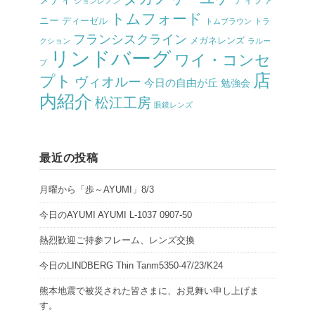
ティファ
ジョンレノン
トムフォード
ニー
ディーゼル
トムブラウン
トラ
フランシスクライン
メガネレンズ
クション
ラルー
リンドバーグ
ワイ・コンセ
プ
店
プト
ヴィオルー
今日の自由が丘
勉強会
内紹介
松江工房
眼鏡レンズ
最近の投稿
月曜から「歩～AYUMI」8/3
今日のAYUMI AYUMI L-1037 0907-50
熱烈歓迎ご持参フレーム、レンズ交換
今日のLINDBERG Thin Tanm5350-47/23/K24
熊本地震で被災された皆さまに、お見舞い申し上げま
す。