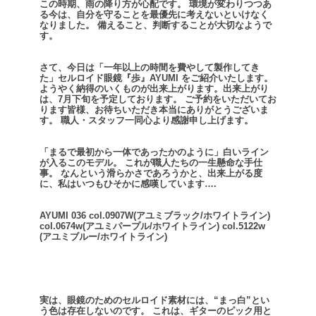
この時期、雨の降り方が心配です。
環境が変わりつつあ
る今は、自分を守ることを最優先に考えないといけなく
なりました。
備えること、判断することが大切なようで
す。
さて、今日は「一年以上の時間を費やして製作してき
た」セルロイド眼鏡『歩』AYUMI をご紹介いたします。
ようやく納得のいくものが出来上がります。出来上がり
は、7月下旬を予定しております。
ご予約をいただいてお
ります皆様、お待ちいただき本当にありがとうございま
す。
職人・スタッフ一同心より感謝申し上げます。
「まるで最初から一体であったかのように」白いライン
が入るこのモデル。
これが職人たちの一生懸命な手仕
事。
なんという滑らかさであろうかと、出来上がる度
に、私はいつもひそかに感嘆しています….
AYUMI 036 col.0907W(アユミブラック/ホワイトライン)
col.0674w(アユミパープル/ホワイトライン)
col.5122w
(アユミブルー/ホワイトライン)
実は、眼鏡のためのセルロイド素材には、“まっ白”とい
う色は存在しないのです。
これは、ギターのピック用と