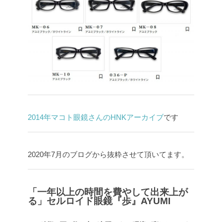
2014年マコト眼鏡さんのHNKアーカイブ
です
2020年7月のブログから抜粋させて頂いてます。
「一年以上の時間を費やして出来上が
る」セルロイド眼鏡『歩』AYUMI