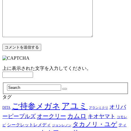
上に表示された文字を入力してください。
タグ
アユミ
ご持参メガネ
オリバ
DITA
アランミクリ
カムロ
オークリー
ーピープルズ
キオヤマト
コモレ
タカノリ・ユゲ
シークレットレメディ
ティ
ビ
ジョンレノン