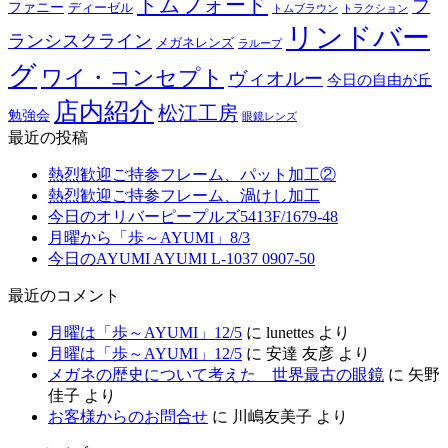
トムフォード
フ
ファニー
ディーゼル
トラクション
トムブラウン
リンドバー
ランシスクライン
メガネレンズ
ラループ
グ
ワイ・コンセプト
ヴィオルー
今日の自由が丘
店内紹介
松江工房
勉強会
眼鏡レンズ
最近の投稿
熱烈歓迎ご持参フレーム、パット加工②
熱烈歓迎ご持参フレーム、渦けし加工
今日のオリバーピープルズ5413F/1679-48
月曜から「歩～AYUMI」8/3
今日のAYUMI AYUMI L-1037 0907-50
最近のコメント
月曜は「歩～AYUMI」12/5
に
lunettes
より
月曜は「歩～AYUMI」12/5
に
安達 友彦
より
メガネの歴史について考えた 世界最古の眼鏡
に
矢野
佳子
より
お客様からのお問合せ
に
川嶋友美子
より