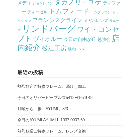
タカノリ・ユゲ
メディ
ティファ
ジョンレノン
トムフォード
ニー
ディーゼル
トムブラウン
トラ
フランシスクライン
メガネレンズ
クション
ラルー
リンドバーグ
ワイ・コンセ
プ
店
プト
ヴィオルー
今日の自由が丘
勉強会
内紹介
松江工房
眼鏡レンズ
最近の投稿
熱烈歓迎ご持参フレーム、渦けし加工
今日のオリバーピープルズ5413F/1679-48
月曜から「歩～AYUMI」8/3
今日のAYUMI AYUMI L-1037 0907-50
熱烈歓迎ご持参フレーム、レンズ交換