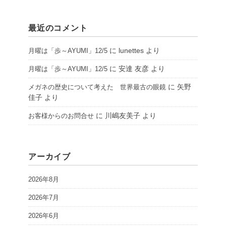
最近のコメント
に
lunettes
より
月曜は「歩～AYUMI」12/5
に
安達 友彦
より
月曜は「歩～AYUMI」12/5
に
矢野
メガネの歴史について考えた 世界最古の眼鏡
佳子
より
に
川嶋友美子
より
お客様からのお問合せ
アーカイブ
2026年8月
2026年7月
2026年6月