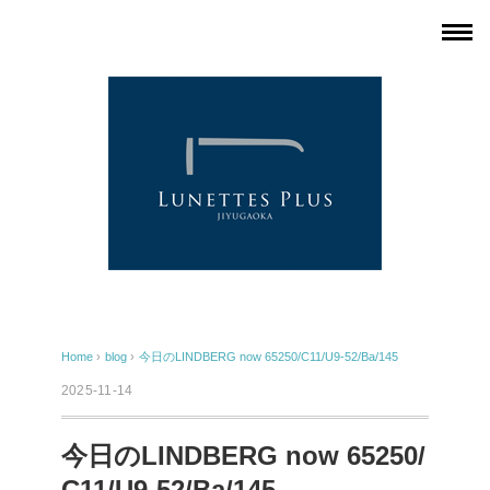
Home
›
blog
›
今日のLINDBERG now 65250/C11/U9-52/Ba/145
2025-11-14
今日のLINDBERG now 65250/
C11/U9-52/Ba/145