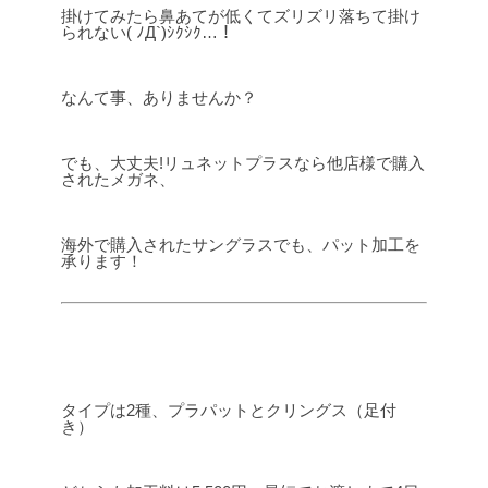
掛けてみたら鼻あてが低くてズリズリ落ちて掛け
られない( ﾉД`)ｼｸｼｸ…！
なんて事、ありませんか？
でも、大丈夫!リュネットプラスなら他店様で購入
されたメガネ、
海外で購入されたサングラスでも、パット加工を
承ります！
タイプは2種、プラパットとクリングス（足付
き）