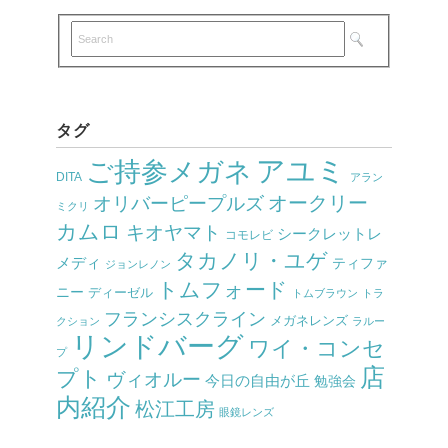
タグ
アユミ
ご持参メガネ
DITA
アラン
オークリー
オリバーピープルズ
ミクリ
カムロ
キオヤマト
シークレットレ
コモレビ
タカノリ・ユゲ
メディ
ティファ
ジョンレノン
トムフォード
ニー
ディーゼル
トムブラウン
トラ
フランシスクライン
メガネレンズ
クション
ラルー
リンドバーグ
ワイ・コンセ
プ
店
プト
ヴィオルー
今日の自由が丘
勉強会
内紹介
松江工房
眼鏡レンズ