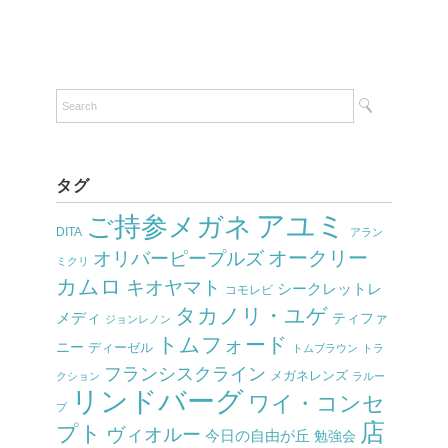
タグ
アユミ
ご持参メガネ
DITA
アラン
オークリー
オリバーピープルズ
ミクリ
カムロ
キオヤマト
シークレットレ
コモレビ
タカノリ・ユゲ
メディ
ティファ
ジョンレノン
トムフォード
ニー
ディーゼル
トムブラウン
トラ
フランシスクライン
メガネレンズ
クション
ラルー
リンドバーグ
ワイ・コンセ
プ
店
プト
ヴィオルー
今日の自由が丘
勉強会