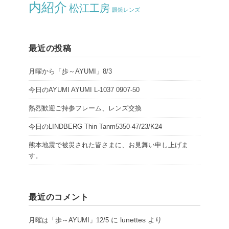
内紹介
松江工房
眼鏡レンズ
最近の投稿
月曜から「歩～AYUMI」8/3
今日のAYUMI AYUMI L-1037 0907-50
熱烈歓迎ご持参フレーム、レンズ交換
今日のLINDBERG Thin Tanm5350-47/23/K24
熊本地震で被災された皆さまに、お見舞い申し上げま
す。
最近のコメント
に
lunettes
より
月曜は「歩～AYUMI」12/5